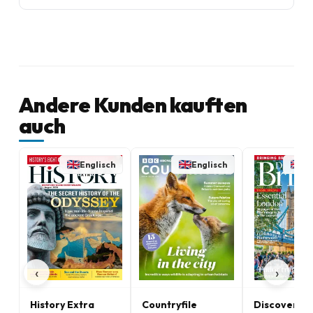
Andere Kunden kauften
auch
Englisch
Englisch
En
‹
›
History Extra
Countryfile
Discover Br