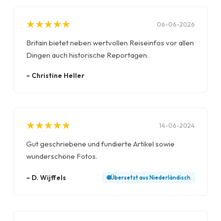
★
★
★
★
★
★
★
★
★
★
06-06-2026
Britain bietet neben wertvollen Reiseinfos vor allen
Dingen auch historische Reportagen.
–
Christine Heller
★
★
★
★
★
★
★
★
★
★
14-06-2024
Gut geschriebene und fundierte Artikel sowie
wunderschöne Fotos.
–
D. Wijffels
🌐
Übersetzt aus
Niederländisch