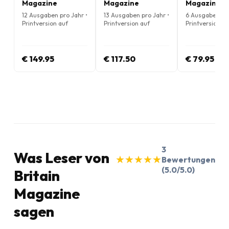
Magazine
Magazine
Magazine
12 Ausgaben pro Jahr •
13 Ausgaben pro Jahr •
6 Ausgaben pro
Printversion auf
Printversion auf
Printversion au
Englisch
Englisch
Englisch
€ 149.95
€ 117.50
€ 79.95
3
Was Leser von
★
★
★
★
★
★
★
★
★
★
Bewertungen
(5.0/5.0)
Britain
Magazine
sagen