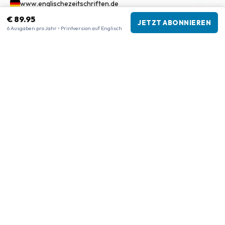
www.englischezeitschriften.de
www.magazinesenanglais.fr
€ 89.95
JETZT ABONNIEREN
6 Ausgaben pro Jahr • Printversion auf Englisch
www.rivisteininglese.it
www.papermagazines.com
www.americanmagazines.co.uk
www.engelskatidskrifter.se
www.internationalemagasiner.dk
www.englanninkielisetlehdet.fi
www.revistaseningles.es
www.revistasemingles.pt