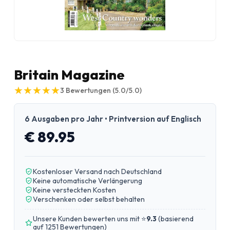
Britain Magazine
★
★
★
★
★
★
★
★
★
★
3
Bewertungen
(5.0/5.0)
6 Ausgaben pro Jahr • Printversion auf Englisch
€ 89.95
Kostenloser Versand nach Deutschland
Keine automatische Verlängerung
Keine versteckten Kosten
Verschenken oder selbst behalten
Unsere Kunden bewerten uns mit ⭐
9.3
(
basierend
auf 1251 Bewertungen
)