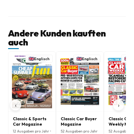
Andere Kunden kauften
auch
Englisch
Englisch
En
‹
›
Classic & Sports
Classic Car Buyer
Classic Car
Car Magazine
Magazine
Weekly Mag
12 Ausgaben pro Jahr •
52 Ausgaben pro Jahr
52 Ausgaben p