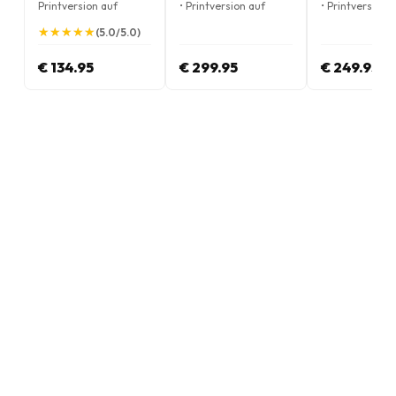
Printversion auf
• Printversion auf
• Printversion 
Englisch
Englisch
Englisch
★
★
★
★
★
★
★
★
★
★
(5.0/5.0)
€ 134.95
€ 299.95
€ 249.95