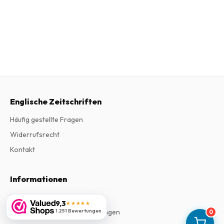
Englische Zeitschriften
Häufig gestellte Fragen
Widerrufsrecht
Kontakt
Informationen
Impressum
9,3
★★★★★
Allgemeine Geschäftsbedingungen
1.251 Bewertungen
0