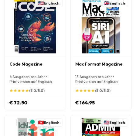
Englisch
Englisch
Code Magazine
Mac Format Magazine
6 Ausgaben pro Jahr •
13 Ausgaben pro Jahr •
Printversion auf Englisch
Printversion auf Englisch
★
★
★
★
★
★
★
★
★
★
★
★
★
★
★
★
★
★
★
★
(5.0/5.0)
(5.0/5.0)
€ 72.50
€ 164.95
Englisch
Englisch