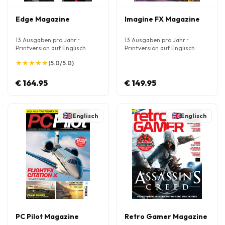
Edge Magazine
Imagine FX Magazine
13 Ausgaben pro Jahr •
13 Ausgaben pro Jahr •
Printversion auf Englisch
Printversion auf Englisch
★
★
★
★
★
★
★
★
★
★
(5.0/5.0)
€ 164.95
€ 149.95
Englisch
Englisch
PC Pilot Magazine
Retro Gamer Magazine