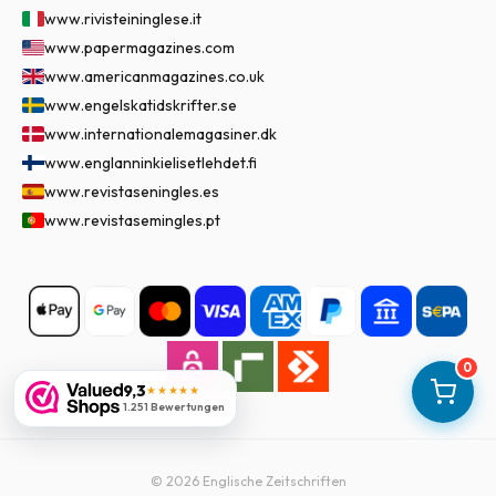
www.rivisteininglese.it
www.papermagazines.com
www.americanmagazines.co.uk
www.engelskatidskrifter.se
www.internationalemagasiner.dk
www.englanninkielisetlehdet.fi
www.revistaseningles.es
www.revistasemingles.pt
0
9,3
★★★★★
1.251 Bewertungen
©
2026
Englische Zeitschriften