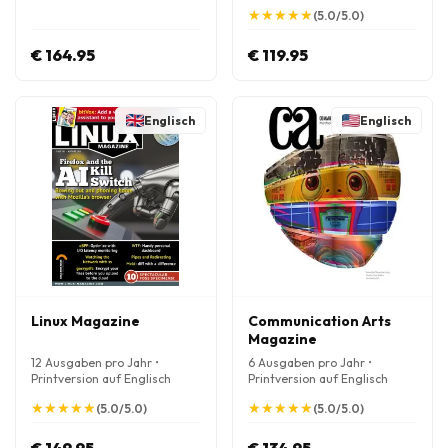
★
★
★
★
★
★
★
★
★
★
(5.0/5.0)
€ 164.95
€ 119.95
Englisch
Englisch
Linux Magazine
Communication Arts
Magazine
12 Ausgaben pro Jahr •
6 Ausgaben pro Jahr •
Printversion auf Englisch
Printversion auf Englisch
★
★
★
★
★
★
★
★
★
★
★
★
★
★
★
★
★
★
★
★
(5.0/5.0)
(5.0/5.0)