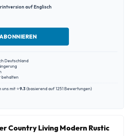
rintversion auf Englisch
 ABONNIEREN
ch Deutschland
längerung
n
 behalten
 uns mit ⭐
9.3
(
basierend auf 1251 Bewertungen
)
r Country Living Modern Rustic