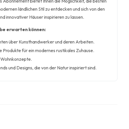
s Abonnement bietet Ihnen die Möglichkeit, die besten
odernen ländlichen Stil zu entdecken und sich von den
d innovativer Häuser inspirieren zu lassen.
abe erwarten können:
chten über Kunsthandwerker und deren Arbeiten.
e Produkte für ein modernes rustikales Zuhause.
ve Wohnkonzepte.
s und Designs, die von der Natur inspiriert sind.