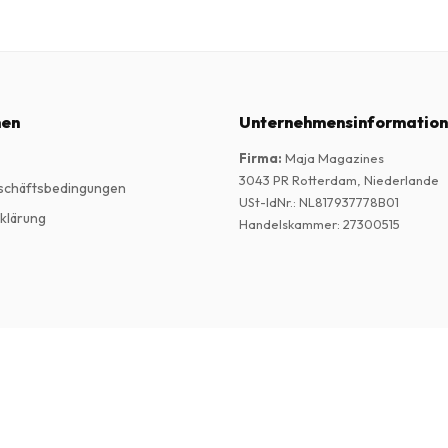
nen
Unternehmensinformatio
Firma
:
Maja Magazines
3043 PR Rotterdam, Niederlande
schäftsbedingungen
USt-IdNr.
:
NL817937778B01
klärung
Handelskammer
:
27300515