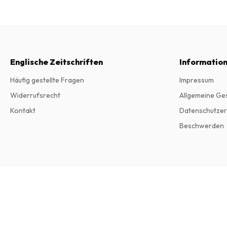
Englische Zeitschriften
Informatio
Häufig gestellte Fragen
Impressum
Widerrufsrecht
Allgemeine Ge
Kontakt
Datenschutzer
Beschwerden
Country Living Modern Rustic Magazine
2 Ausgaben pro Jahr • Printversion auf Englisch