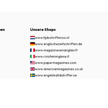
nen
Unsere Shops
www.tijdschriftenzo.nl
www.englischezeitschriften.de
www.magazinesenanglais.fr
www.rivisteininglese.it
www.papermagazines.com
www.americanmagazines.co.uk
www.engelskatidskrifter.se
www.internationalemagasiner.dk
www.englanninkielisetlehdet.fi
€ 89.95
JETZT ABONNIEREN
www.revistaseningles.es
www.revistasemingles.pt