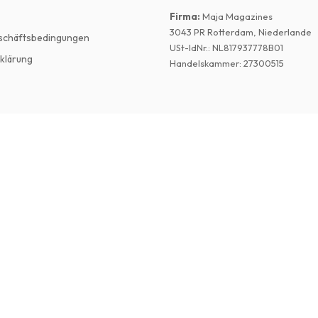
Firma
:
Maja Magazines
3043 PR Rotterdam, Niederlande
schäftsbedingungen
USt-IdNr.
:
NL817937778B01
klärung
Handelskammer
:
27300515