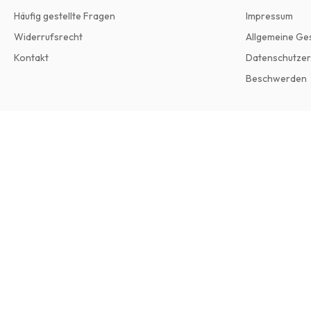
Häufig gestellte Fragen
Impressum
Widerrufsrecht
Allgemeine Ge
Kontakt
Datenschutzer
Beschwerden
Frieze Magazine
8 Ausgaben pro Jahr • Printversion auf Englisch