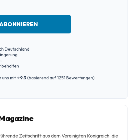
 ABONNIEREN
ch Deutschland
längerung
n
 behalten
 uns mit ⭐
9.3
(
basierend auf 1251 Bewertungen
)
 Magazine
führende Zeitschrift aus dem Vereinigten Königreich, die