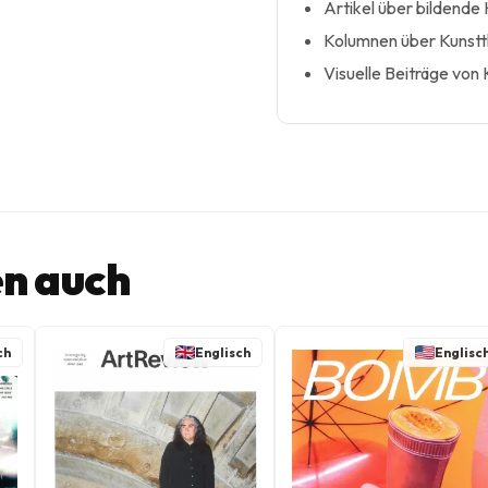
Artikel über bildende 
Kolumnen über Kunstth
Visuelle Beiträge von
n auch
ch
Englisch
Englisc