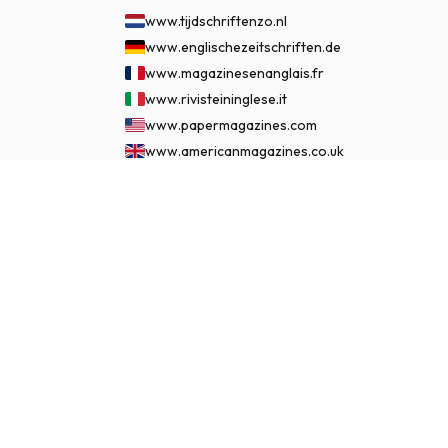
www.tijdschriftenzo.nl
www.englischezeitschriften.de
www.magazinesenanglais.fr
www.rivisteininglese.it
www.papermagazines.com
www.americanmagazines.co.uk
www.engelskatidskrifter.se
€ 119.95
www.internationalemagasiner.dk
JETZT ABONNIEREN
www.englanninkielisetlehdet.fi
www.revistaseningles.es
www.revistasemingles.pt