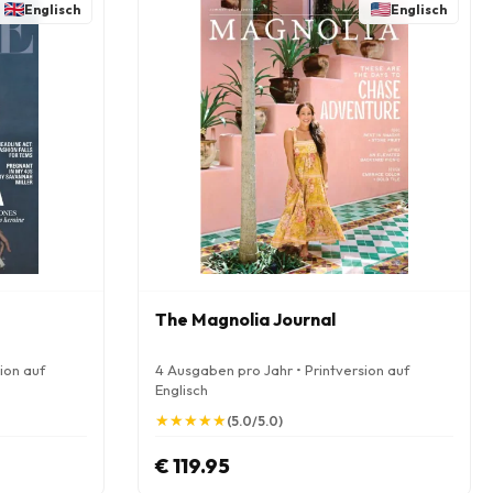
Englisch
Englisch
The Magnolia Journal
ion auf
4 Ausgaben pro Jahr • Printversion auf
Englisch
★
★
★
★
★
★
★
★
★
★
(5.0/5.0)
€ 119.95