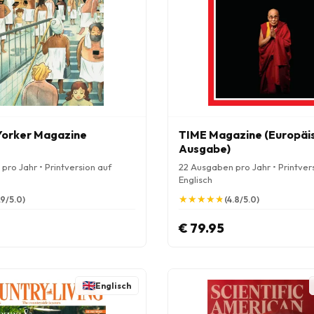
Yorker Magazine
TIME Magazine (Europäi
Ausgabe)
pro Jahr • Printversion auf
22 Ausgaben pro Jahr • Printver
Englisch
★
★
★
★
★
★
★
★
★
★
.9/5.0)
(4.8/5.0)
€ 79.95
Englisch