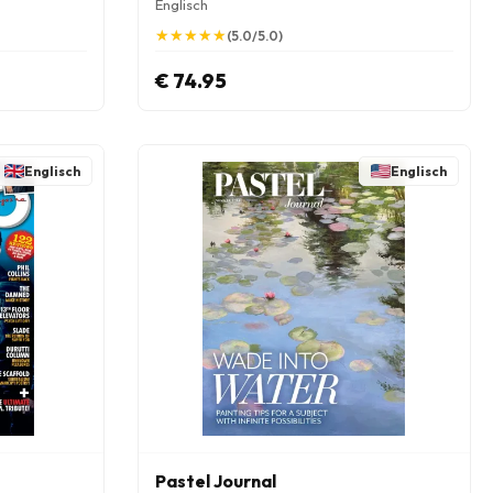
Englisch
★
★
★
★
★
★
★
★
★
★
(5.0/5.0)
€ 74.95
Englisch
Englisch
Pastel Journal