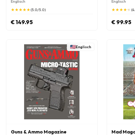
Englisch
Englisch
★
★
★
★
★
★
★
★
★
★
★
★
★
★
★
★
★
★
★
★
(5.0/5.0)
(4
€ 149.95
€ 99.95
Englisch
Guns & Ammo Magazine
Mad Maga