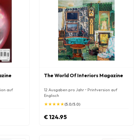
azine
The World Of Interiors Magazine
ion auf
12 Ausgaben pro Jahr • Printversion auf
Englisch
★
★
★
★
★
★
★
★
★
★
(5.0/5.0)
€ 124.95