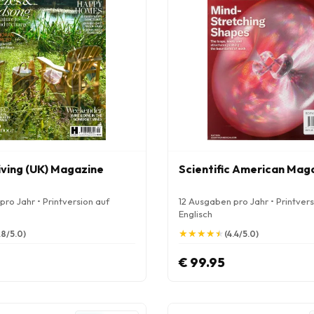
iving (UK) Magazine
Scientific American Mag
ro Jahr • Printversion auf
12 Ausgaben pro Jahr • Printvers
Englisch
★
★
★
★
★
★
★
★
★
★
.8/5.0)
(4.4/5.0)
€ 99.95