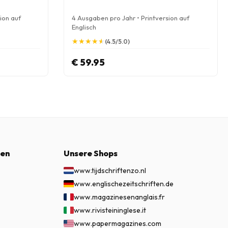
ion auf
4 Ausgaben pro Jahr • Printversion auf
Englisch
★
★
★
★
★
★
★
★
★
★
(4.5/5.0)
€ 59.95
nen
Unsere Shops
www.tijdschriftenzo.nl
www.englischezeitschriften.de
www.magazinesenanglais.fr
www.rivisteininglese.it
www.papermagazines.com