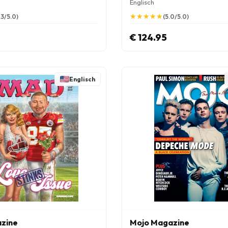
Englisch
★
★
★
★
★
★
★
★
★
★
.3/5.0)
(5.0/5.0)
€ 124.95
Englisch
zine
Mojo Magazine