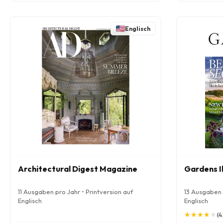
Englisch
Architectural Digest Magazine
Gardens I
11 Ausgaben pro Jahr • Printversion auf
13 Ausgaben p
Englisch
Englisch
★
★
★
★
★
★
★
★
★
★
(4