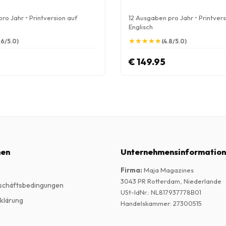
ro Jahr • Printversion auf
12 Ausgaben pro Jahr • Printvers
Englisch
★
★
★
★
★
★
★
★
★
★
.6/5.0)
(4.8/5.0)
€ 149.95
nen
Unternehmensinformatio
Firma
:
Maja Magazines
3043 PR Rotterdam, Niederlande
schäftsbedingungen
USt-IdNr.
:
NL817937778B01
klärung
Handelskammer
:
27300515