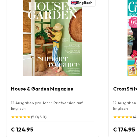
Englisch
House & Garden Magazine
CrossStit
12 Ausgaben pro Jahr • Printversion auf
12 Ausgaben p
Englisch
Englisch
★
★
★
★
★
★
★
★
★
★
★
★
★
★
★
★
★
★
★
★
(5.0/5.0)
(4
€ 124.95
€ 174.95