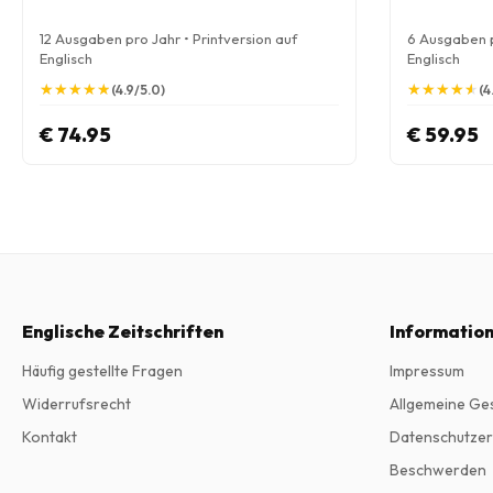
12 Ausgaben pro Jahr • Printversion auf
6 Ausgaben p
Englisch
Englisch
★
★
★
★
★
★
★
★
★
★
★
★
★
★
★
★
★
★
★
★
(4.9/5.0)
(4
€ 74.95
€ 59.95
Englische Zeitschriften
Informatio
Häufig gestellte Fragen
Impressum
Widerrufsrecht
Allgemeine Ge
Kontakt
Datenschutzer
Beschwerden