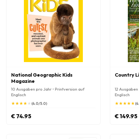
National Geographic Kids
Country L
Magazine
10 Ausgaben pro Jahr • Printversion auf
12 Ausgaben p
Englisch
Englisch
★
★
★
★
★
★
★
★
★
★
★
★
★
★
★
★
★
★
★
★
(4.0/5.0)
(4
€ 74.95
€ 149.95