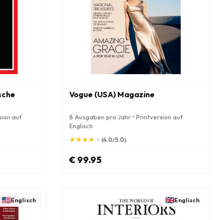
sche
Vogue (USA) Magazine
sion auf
8 Ausgaben pro Jahr • Printversion auf
Englisch
★
★
★
★
★
★
★
★
★
★
(4.0/5.0)
€ 99.95
Englisch
Englisch