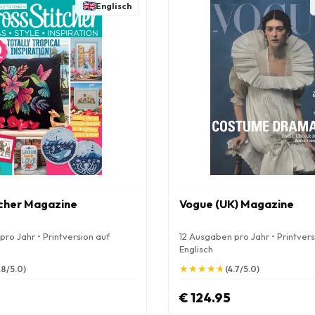
Englisch
cher Magazine
Vogue (UK) Magazine
ro Jahr • Printversion auf
12 Ausgaben pro Jahr • Printvers
Englisch
★
★
★
★
★
★
★
★
★
★
.8/5.0)
(4.7/5.0)
€ 124.95