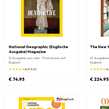
National Geographic (Englische
The New 
Ausgabe) Magazine
12 Ausgaben pro Jahr • Printversion auf
47 Ausgaben 
Englisch
Englisch
★
★
★
★
★
★
★
★
★
★
★
★
★
★
★
★
★
★
★
★
(4.9/5.0)
(4
€ 74.95
€ 224.95
Englisch