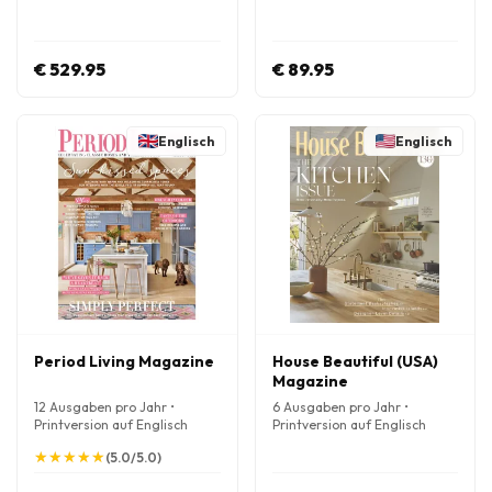
€ 529.95
€ 89.95
Englisch
Englisch
Period Living Magazine
House Beautiful (USA)
Magazine
12 Ausgaben pro Jahr •
6 Ausgaben pro Jahr •
Printversion auf Englisch
Printversion auf Englisch
★
★
★
★
★
★
★
★
★
★
(5.0/5.0)