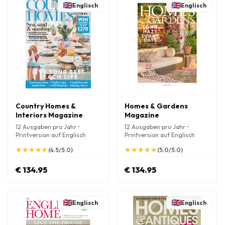
Englisch
Englisch
Country Homes &
Homes & Gardens
Interiors Magazine
Magazine
12 Ausgaben pro Jahr •
12 Ausgaben pro Jahr •
Printversion auf Englisch
Printversion auf Englisch
★
★
★
★
★
★
★
★
★
★
★
★
★
★
★
★
★
★
★
★
(4.5/5.0)
(5.0/5.0)
€ 134.95
€ 134.95
Englisch
Englisch