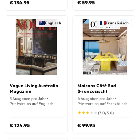
€ 134.95
€ 59.95
Englisch
Französisch
Vogue Living Australia
Maisons Côté Sud
Magazine
(Französisch)
5 Ausgaben pro Jahr •
6 Ausgaben pro Jahr •
Printversion auf Englisch
Printversion auf Französisch
★
★
★
★
★
★
★
★
★
★
(3.0/5.0)
€ 124.95
€ 99.95