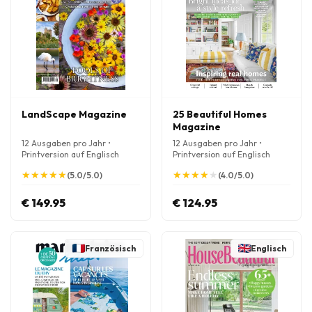
LandScape Magazine
25 Beautiful Homes
Magazine
12 Ausgaben pro Jahr •
12 Ausgaben pro Jahr •
Printversion auf Englisch
Printversion auf Englisch
★
★
★
★
★
★
★
★
★
★
★
★
★
★
★
★
★
★
★
★
(5.0/5.0)
(4.0/5.0)
€ 149.95
€ 124.95
Französisch
Englisch