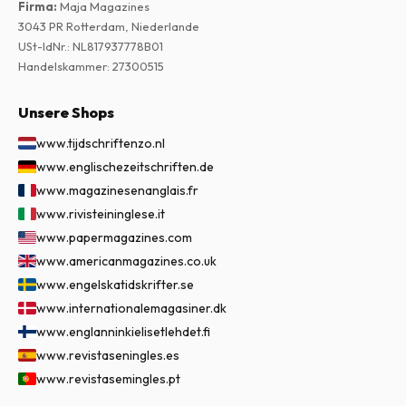
Firma
:
Maja Magazines
3043 PR Rotterdam, Niederlande
USt-IdNr.
:
NL817937778B01
Handelskammer
:
27300515
Unsere Shops
www.tijdschriftenzo.nl
www.englischezeitschriften.de
www.magazinesenanglais.fr
www.rivisteininglese.it
www.papermagazines.com
www.americanmagazines.co.uk
www.engelskatidskrifter.se
www.internationalemagasiner.dk
www.englanninkielisetlehdet.fi
www.revistaseningles.es
www.revistasemingles.pt