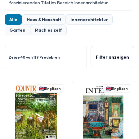
faszinierenden Titel im Bereich
Innenarchitektur
.
Alle
Haus & Haushalt
Innenarchitektur
Garten
Mach es zelf
Filter anzeigen
Zeige 40 von 119 Produkten
Englisch
Englisch