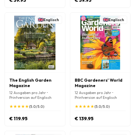
€ 59.95
€ 59.95
Englisch
Englisch
The English Garden
BBC Gardeners' World
Magazine
Magazine
12 Ausgaben pro Jahr •
12 Ausgaben pro Jahr •
Printversion auf Englisch
Printversion auf Englisch
★
★
★
★
★
★
★
★
★
★
★
★
★
★
★
★
★
★
★
★
(5.0/5.0)
(5.0/5.0)
€ 119.95
€ 139.95