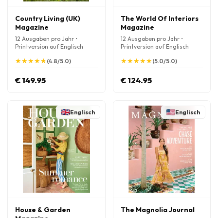
Country Living (UK)
The World Of Interiors
Magazine
Magazine
12 Ausgaben pro Jahr •
12 Ausgaben pro Jahr •
Printversion auf Englisch
Printversion auf Englisch
★
★
★
★
★
★
★
★
★
★
★
★
★
★
★
★
★
★
★
★
(4.8/5.0)
(5.0/5.0)
€ 149.95
€ 124.95
Englisch
Englisch
House & Garden
The Magnolia Journal