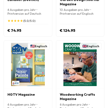
Magazine
6 Ausgaben pro Jahr •
10 Ausgaben pro Jahr •
Printversion auf Deutsch
Printversion auf Englisch
★
★
★
★
★
★
★
★
★
★
(5.0/5.0)
€ 74.95
€ 124.95
Englisch
Englisch
HGTV Magazine
Woodworking Crafts
Magazine
6 Ausgaben pro Jahr •
6 Ausgaben pro Jahr •