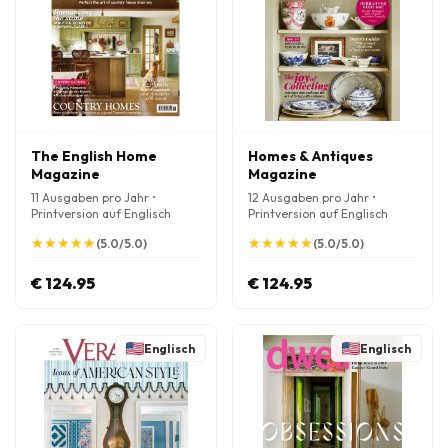
The English Home
Homes & Antiques
Magazine
Magazine
11 Ausgaben pro Jahr •
12 Ausgaben pro Jahr •
Printversion auf Englisch
Printversion auf Englisch
★
★
★
★
★
★
★
★
★
★
★
★
★
★
★
★
★
★
★
★
(5.0/5.0)
(5.0/5.0)
€ 124.95
€ 124.95
Englisch
Englisch