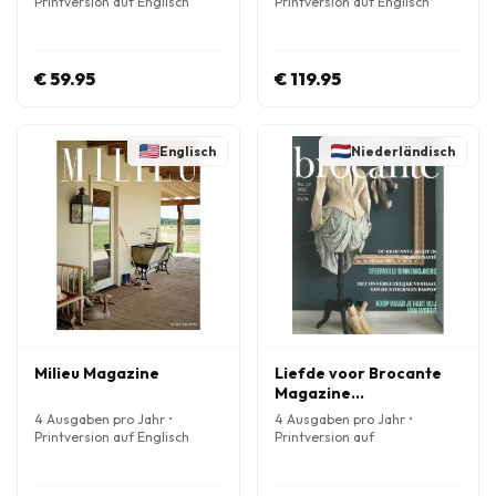
Printversion auf Englisch
Printversion auf Englisch
€ 59.95
€ 119.95
Englisch
Niederländisch
Milieu Magazine
Liefde voor Brocante
Magazine
(Niederländisch)
4 Ausgaben pro Jahr •
4 Ausgaben pro Jahr •
Printversion auf Englisch
Printversion auf
Niederländisch