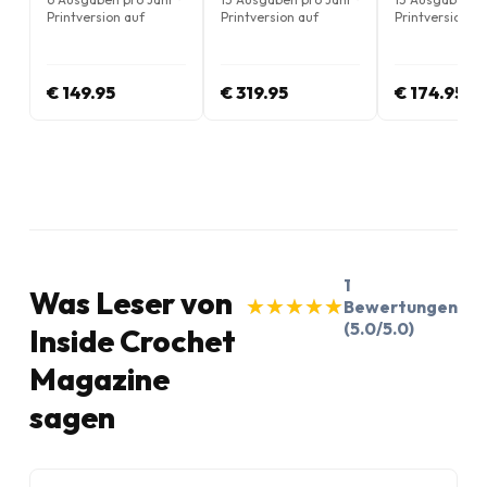
Printversion auf
Printversion auf
Printversion au
Englisch
Englisch
Englisch
€ 149.95
€ 319.95
€ 174.95
1
Was Leser von
★
★
★
★
★
★
★
★
★
★
Bewertungen
(5.0/5.0)
Inside Crochet
Magazine
sagen