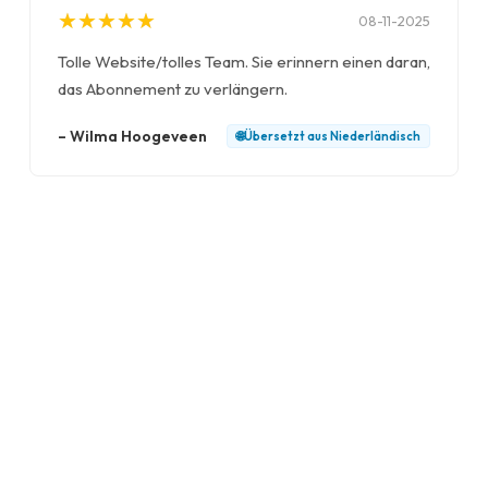
★
★
★
★
★
★
★
★
★
★
08-11-2025
Tolle Website/tolles Team. Sie erinnern einen daran,
das Abonnement zu verlängern.
–
Wilma Hoogeveen
🌐
Übersetzt aus
Niederländisch