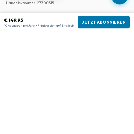
Handelskammer
:
27300515
Unsere Shops
€ 149.95
JETZT ABONNIEREN
10 Ausgaben pro Jahr • Printversion auf Englisch
www.tijdschriftenzo.nl
www.englischezeitschriften.de
www.magazinesenanglais.fr
www.rivisteininglese.it
www.papermagazines.com
www.americanmagazines.co.uk
www.engelskatidskrifter.se
www.internationalemagasiner.dk
www.englanninkielisetlehdet.fi
www.revistaseningles.es
www.revistasemingles.pt