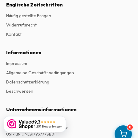
Englische Zeitschriften
Häufig gestellte Fragen
Widerrufsrecht
Kontakt
Informationen
Impressum
Allgemeine Geschäftsbedingungen
Datenschutzerklärung
Beschwerden
Unternehmensinformationen
Firma
:
Maja Magazines
9,3
★★★★★
1.251 Bewertungen
3043 PR Rotterdam, Niederlande
0
USt-IdNr.
:
NL817937778B01