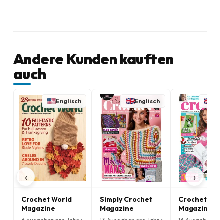
Andere Kunden kauften
auch
Englisch
Englisch
En
‹
›
Crochet World
Simply Crochet
Crochet No
Magazine
Magazine
Magazine
6 Ausgaben pro Jahr •
13 Ausgaben pro Jahr •
13 Ausgaben pr