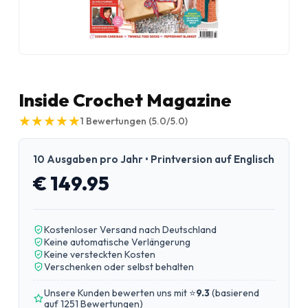
Inside Crochet Magazine
★
★
★
★
★
★
★
★
★
★
1
Bewertungen
(5.0/5.0)
10 Ausgaben pro Jahr • Printversion auf Englisch
€ 149.95
Kostenloser Versand nach Deutschland
Keine automatische Verlängerung
Keine versteckten Kosten
Verschenken oder selbst behalten
Unsere Kunden bewerten uns mit ⭐
9.3
(
basierend
auf 1251 Bewertungen
)