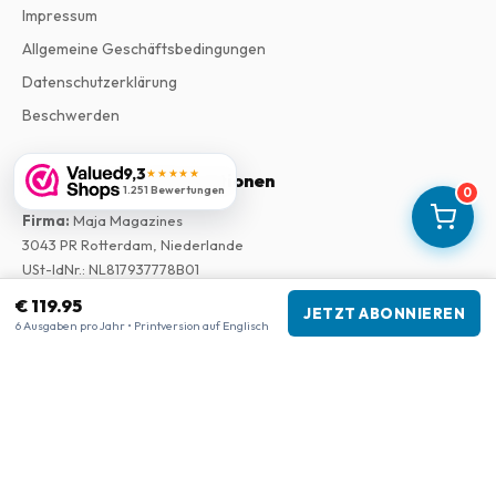
Impressum
Allgemeine Geschäftsbedingungen
Datenschutzerklärung
Beschwerden
9,3
★★★★★
Unternehmensinformationen
1.251 Bewertungen
0
Firma
:
Maja Magazines
3043 PR Rotterdam, Niederlande
USt-IdNr.
:
NL817937778B01
Handelskammer
:
27300515
€ 119.95
JETZT ABONNIEREN
6 Ausgaben pro Jahr • Printversion auf Englisch
Unsere Shops
www.tijdschriftenzo.nl
www.englischezeitschriften.de
www.magazinesenanglais.fr
www.rivisteininglese.it