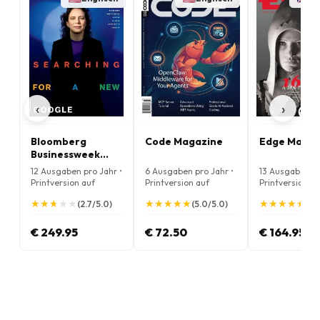
‹
›
Bloomberg
Code Magazine
Edge Magaz
Businessweek
Magazine
12 Ausgaben pro Jahr •
6 Ausgaben pro Jahr •
13 Ausgaben pr
Printversion auf
Printversion auf
Printversion au
Englisch
Englisch
Englisch
★
★
★
★
★
★
★
★
★
★
★
★
★
★
★
★
★
★
★
★
★
★
★
★
★
★
★
★
★
★
(2.7/5.0)
(5.0/5.0)
(5.
€ 249.95
€ 72.50
€ 164.95