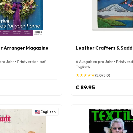
r Arranger Magazine
Leather Crafters & Saddl
ro Jahr • Printversion auf
6 Ausgaben pro Jahr • Printvers
Englisch
★
★
★
★
★
★
★
★
★
★
(5.0/5.0)
€ 89.95
Englisch