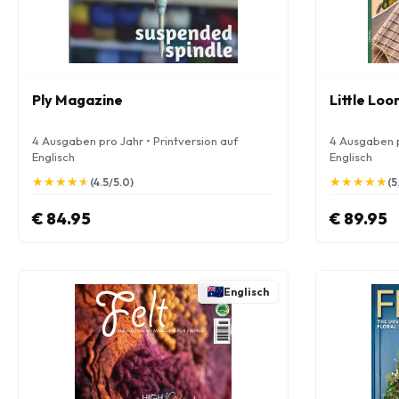
Ply Magazine
Little Lo
4 Ausgaben pro Jahr • Printversion auf
4 Ausgaben p
Englisch
Englisch
★
★
★
★
★
★
★
★
★
★
★
★
★
★
★
★
★
★
★
★
(4.5/5.0)
(5
€ 84.95
€ 89.95
Englisch