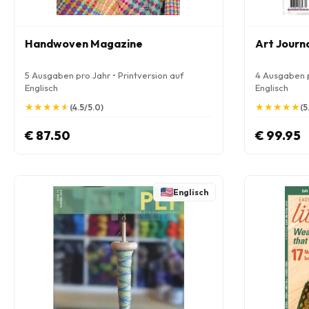
Handwoven Magazine
Art Journ
5 Ausgaben pro Jahr • Printversion auf
4 Ausgaben p
Englisch
Englisch
★
★
★
★
★
★
★
★
★
★
★
★
★
★
★
★
★
★
★
★
(4.5/5.0)
(5
€ 87.50
€ 99.95
Englisch