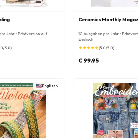
aling
Ceramics Monthly Magaz
ro Jahr • Printversion auf
10 Ausgaben pro Jahr • Printver
Englisch
★
★
★
★
★
★
★
★
★
★
.0/5.0)
(5.0/5.0)
€ 99.95
Englisch