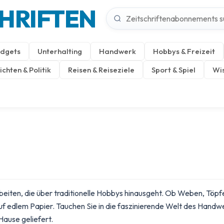
CHRIFTEN
dgets
Unterhalting
Handwerk
Hobbys & Freizeit
chten & Politik
Reisen & Reiseziele
Sport & Spiel
Wis
iten, die über traditionelle Hobbys hinausgeht. Ob Weben, Töpfer
uf edlem Papier. Tauchen Sie in die faszinierende Welt des
Handwe
ause geliefert.