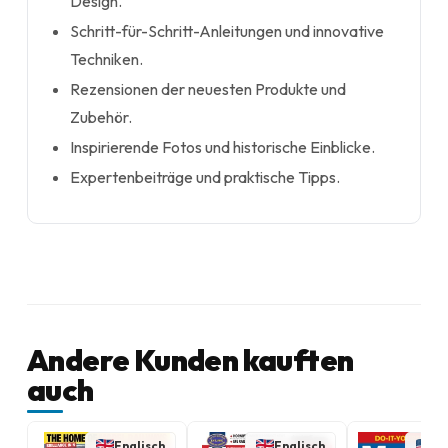
Design.
Schritt-für-Schritt-Anleitungen und innovative
Techniken.
Rezensionen der neuesten Produkte und
Zubehör.
Inspirierende Fotos und historische Einblicke.
Expertenbeiträge und praktische Tipps.
Andere Kunden kauften
auch
Englisch
Englisch
En