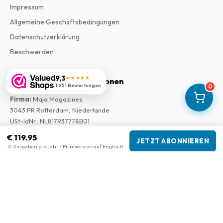
Impressum
Allgemeine Geschäftsbedingungen
Datenschutzerklärung
Beschwerden
9,3
★★★★★
Unternehmensinformationen
1.251 Bewertungen
0
Firma
:
Maja Magazines
3043 PR Rotterdam, Niederlande
USt-IdNr.
:
NL817937778B01
Handelskammer
:
27300515
€ 119.95
JETZT ABONNIEREN
12 Ausgaben pro Jahr • Printversion auf Englisch
Unsere Shops
www.tijdschriftenzo.nl
www.englischezeitschriften.de
www.magazinesenanglais.fr
www.rivisteininglese.it