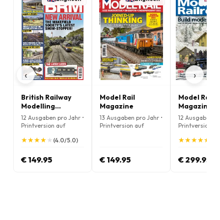
‹
›
British Railway
Model Rail
Model Railr
Modelling
Magazine
Magazine
Magazine
12 Ausgaben pro Jahr •
13 Ausgaben pro Jahr •
12 Ausgaben pr
Printversion auf
Printversion auf
Printversion au
Englisch
Englisch
Englisch
★
★
★
★
★
★
★
★
★
★
★
★
★
★
★
★
★
★
★
★
(4.0/5.0)
(5.
€ 149.95
€ 149.95
€ 299.95