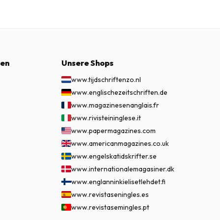
nen
Unsere Shops
www.tijdschriftenzo.nl
www.englischezeitschriften.de
www.magazinesenanglais.fr
www.rivisteininglese.it
www.papermagazines.com
www.americanmagazines.co.uk
www.engelskatidskrifter.se
www.internationalemagasiner.dk
www.englanninkielisetlehdet.fi
www.revistaseningles.es
www.revistasemingles.pt