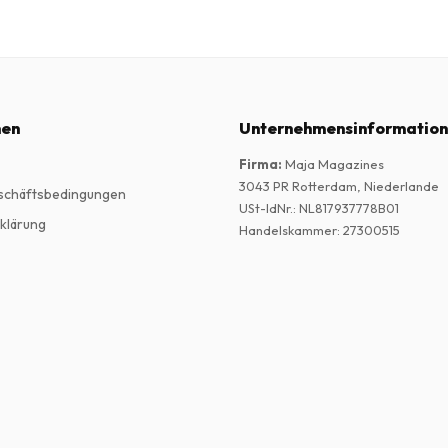
nen
Unternehmensinformatio
Firma
:
Maja Magazines
3043 PR Rotterdam, Niederlande
schäftsbedingungen
USt-IdNr.
:
NL817937778B01
klärung
Handelskammer
:
27300515