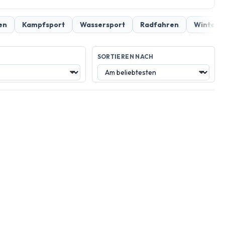
en
Kampfsport
Wassersport
Radfahren
Winter &
SORTIEREN NACH