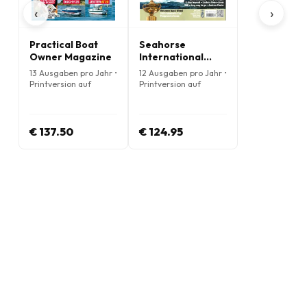
‹
›
Practical Boat
Seahorse
Owner Magazine
International
Sailing Magazine
13 Ausgaben pro Jahr •
12 Ausgaben pro Jahr •
Printversion auf
Printversion auf
Englisch
Englisch
€ 137.50
€ 124.95