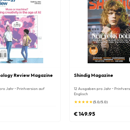
ology Review Magazine
Shindig Magazine
ro Jahr • Printversion auf
12 Ausgaben pro Jahr • Printvers
Englisch
★
★
★
★
★
★
★
★
★
★
(5.0/5.0)
€ 149.95