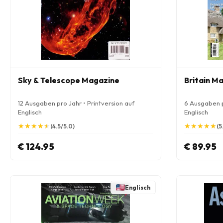
Sky & Telescope Magazine
Britain M
12 Ausgaben pro Jahr • Printversion auf
6 Ausgaben p
Englisch
Englisch
★
★
★
★
★
★
★
★
★
★
★
★
★
★
★
★
★
★
★
★
(4.5/5.0)
(5
€ 124.95
€ 89.95
Englisch