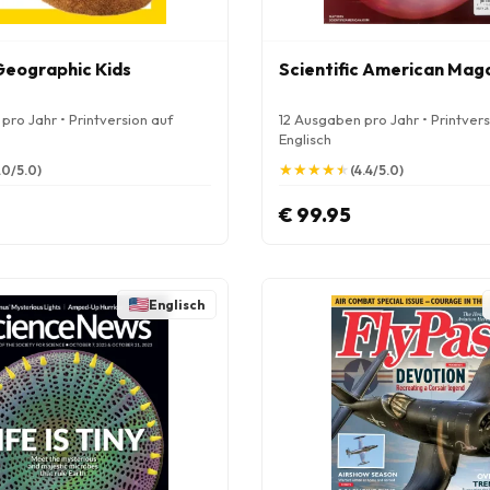
Geographic Kids
Scientific American Mag
pro Jahr • Printversion auf
12 Ausgaben pro Jahr • Printvers
Englisch
★
★
★
★
★
★
★
★
★
★
.0/5.0)
(4.4/5.0)
€ 99.95
Englisch