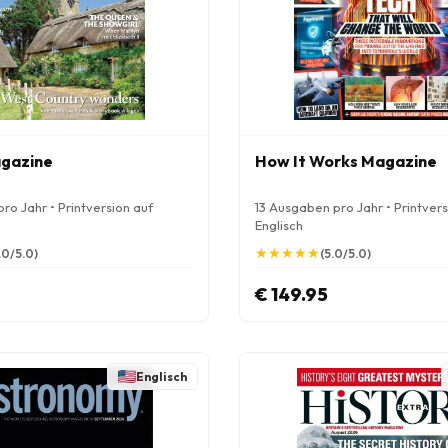
agazine
How It Works Magazine
ro Jahr • Printversion auf
13 Ausgaben pro Jahr • Printvers
Englisch
★
★
★
★
★
★
★
★
★
★
.0/5.0)
(5.0/5.0)
€ 149.95
Englisch