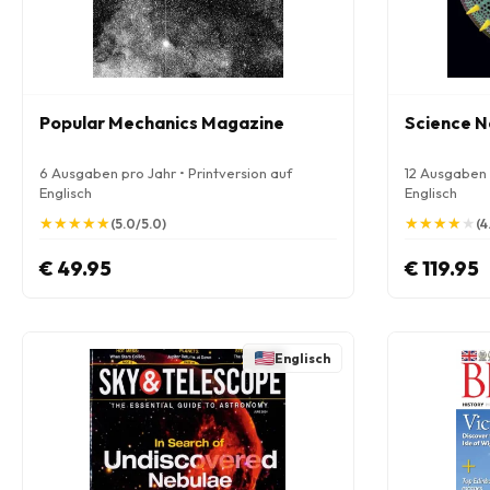
Popular Mechanics Magazine
Science 
6 Ausgaben pro Jahr • Printversion auf
12 Ausgaben p
Englisch
Englisch
★
★
★
★
★
★
★
★
★
★
★
★
★
★
★
★
★
★
★
★
(5.0/5.0)
(4
€ 49.95
€ 119.95
Englisch