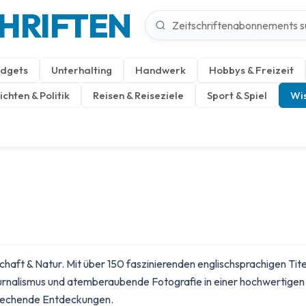
CHRIFTEN
dgets
Unterhalting
Handwerk
Hobbys & Freizeit
chten & Politik
Reisen & Reiseziele
Sport & Spiel
Wis
haft & Natur. Mit über 150 faszinierenden englischsprachigen Tite
urnalismus und atemberaubende Fotografie in einer hochwertigen 
brechende Entdeckungen.