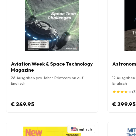
Aviation Week & Space Technology
Astronom
Magazine
26 Ausgaben pro Jahr • Printversion auf
12 Ausgaben p
Englisch
Englisch
★
★
★
★
★
★
★
★
★
★
(3
€ 249.95
€ 299.95
Englisch