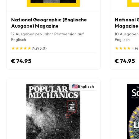
National Geographic (Englische
National 
Ausgabe) Magazine
Magazine
12 Ausgaben pro Jahr • Printversion auf
10 Ausgaben 
Englisch
Englisch
★
★
★
★
★
★
★
★
★
★
★
★
★
★
★
★
★
★
★
★
(4.9/5.0)
(4
€ 74.95
€ 74.95
Englisch