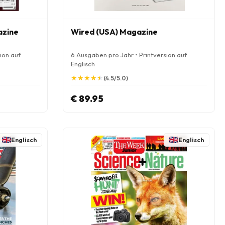
azine
Wired (USA) Magazine
ion auf
6 Ausgaben pro Jahr • Printversion auf
Englisch
★
★
★
★
★
★
★
★
★
★
(4.5/5.0)
€ 89.95
Englisch
Englisch