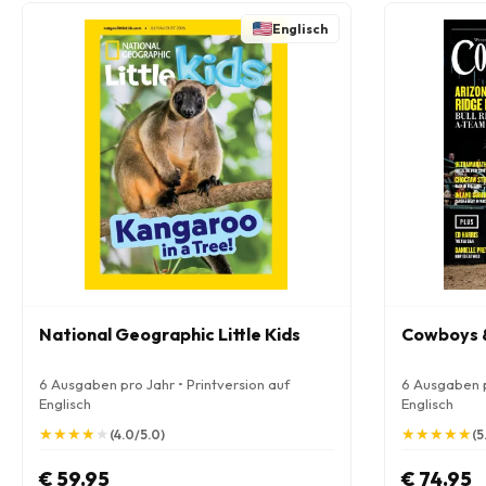
Englisch
National Geographic Little Kids
Cowboys &
6 Ausgaben pro Jahr • Printversion auf
6 Ausgaben p
Englisch
Englisch
★
★
★
★
★
★
★
★
★
★
★
★
★
★
★
★
★
★
★
★
(4.0/5.0)
(5
€ 59.95
€ 74.95