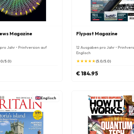
News Magazine
Flypast Magazine
ro Jahr • Printversion auf
12 Ausgaben pro Jahr • Printvers
Englisch
★
★
★
★
★
★
★
★
★
★
.0/5.0)
(5.0/5.0)
€ 184.95
Englisch