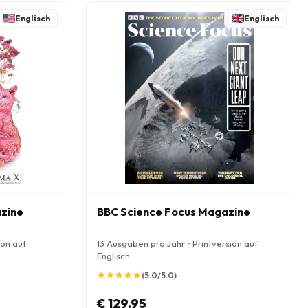
Englisch
Englisch
azine
BBC Science Focus Magazine
ion auf
13 Ausgaben pro Jahr • Printversion auf
Englisch
★
★
★
★
★
★
★
★
★
★
(5.0/5.0)
€ 129.95