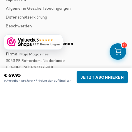
Allgemeine Geschäftsbedingungen
Datenschutzerklärung
Beschwerden
9,3
★★★★★
Unternehmensinformationen
1.251 Bewertungen
0
Firma
:
Maja Magazines
3043 PR Rotterdam, Niederlande
USt-IdNr.
:
NL817937778B01
Handelskammer
:
27300515
€ 69.95
JETZT ABONNIEREN
6 Ausgaben pro Jahr • Printversion auf Englisch
Unsere Shops
www.tijdschriftenzo.nl
www.englischezeitschriften.de
www.magazinesenanglais.fr
www.rivisteininglese.it
www.papermagazines.com