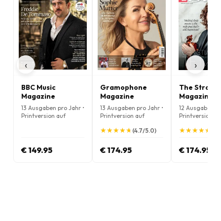
‹
›
BBC Music
Gramophone
The Strad
Magazine
Magazine
Magazine
13 Ausgaben pro Jahr •
13 Ausgaben pro Jahr •
12 Ausgaben pr
Printversion auf
Printversion auf
Printversion au
Englisch
Englisch
Englisch
★
★
★
★
★
★
★
★
★
★
★
★
★
★
★
★
★
★
★
★
(4.7/5.0)
(5.
€ 149.95
€ 174.95
€ 174.95