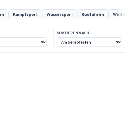
en
Kampfsport
Wassersport
Radfahren
Winter &
SORTIEREN NACH