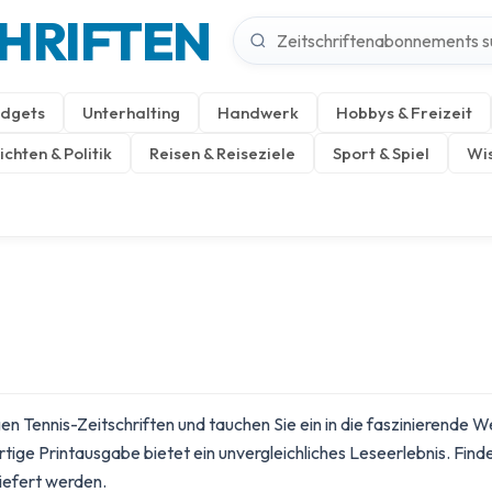
CHRIFTEN
dgets
Unterhalting
Handwerk
Hobbys & Freizeit
chten & Politik
Reisen & Reiseziele
Sport & Spiel
Wis
n Tennis-Zeitschriften und tauchen Sie ein in die faszinierende 
tige Printausgabe bietet ein unvergleichliches Leseerlebnis. Find
iefert werden.