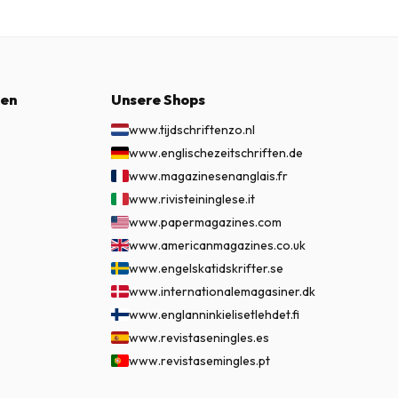
nen
Unsere Shops
www.tijdschriftenzo.nl
www.englischezeitschriften.de
www.magazinesenanglais.fr
www.rivisteininglese.it
www.papermagazines.com
www.americanmagazines.co.uk
www.engelskatidskrifter.se
www.internationalemagasiner.dk
www.englanninkielisetlehdet.fi
www.revistaseningles.es
www.revistasemingles.pt