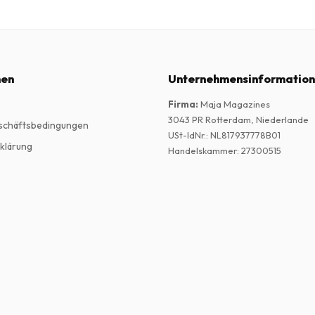
nen
Unternehmensinformatio
Firma
:
Maja Magazines
3043 PR Rotterdam, Niederlande
schäftsbedingungen
USt-IdNr.
:
NL817937778B01
klärung
Handelskammer
:
27300515