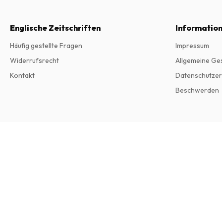
Englische Zeitschriften
Informatio
Häufig gestellte Fragen
Impressum
Widerrufsrecht
Allgemeine Ge
Kontakt
Datenschutzer
Beschwerden
The Australian Women's Weekly Magazine
12 Ausgaben pro Jahr • Printversion auf Englisch