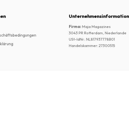
nen
Unternehmensinformatio
Firma
:
Maja Magazines
3043 PR Rotterdam, Niederlande
schäftsbedingungen
USt-IdNr.
:
NL817937778B01
klärung
Handelskammer
:
27300515