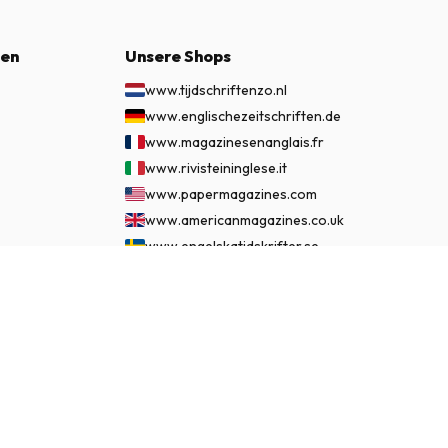
nen
Unsere Shops
www.tijdschriftenzo.nl
www.englischezeitschriften.de
www.magazinesenanglais.fr
www.rivisteininglese.it
www.papermagazines.com
www.americanmagazines.co.uk
www.engelskatidskrifter.se
www.internationalemagasiner.dk
€ 299.95
JETZT ABONNIEREN
www.englanninkielisetlehdet.fi
www.revistaseningles.es
www.revistasemingles.pt