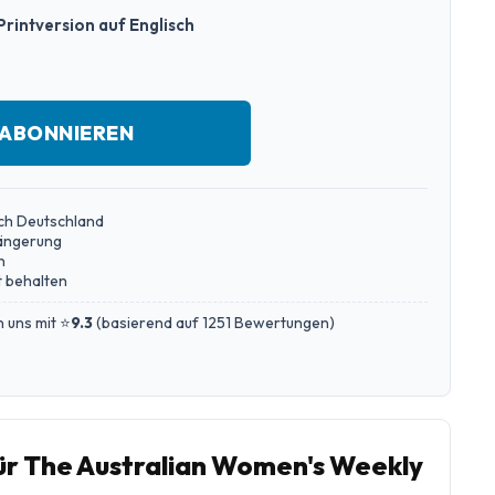
Printversion auf Englisch
 ABONNIEREN
ch Deutschland
längerung
n
 behalten
 uns mit ⭐
9.3
(
basierend auf 1251 Bewertungen
)
r The Australian Women's Weekly