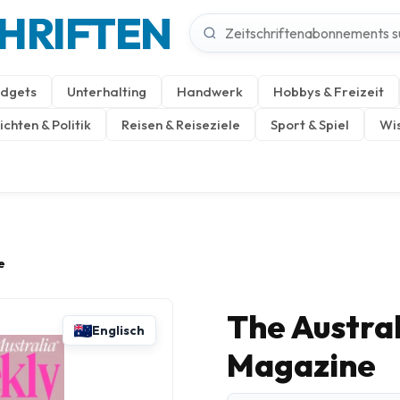
CHRIFTEN
dgets
Unterhalting
Handwerk
Hobbys & Freizeit
chten & Politik
Reisen & Reiseziele
Sport & Spiel
Wis
e
The Austra
Englisch
Magazine