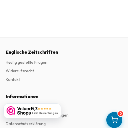
Englische Zeitschriften
Häufig gestellte Fragen
Widerrufsrecht
Kontakt
Informationen
Impressum
9,3
★★★★★
1.251 Bewertungen
0
Allgemeine Geschäftsbedingungen
Datenschutzerklärung