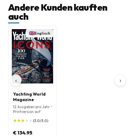
Andere Kunden kauften
auch
Englisch
‹
›
Yachting World
Magazine
12 Ausgaben pro Jahr •
Printversion auf
Englisch
★
★
★
★
★
★
★
★
★
★
(3.0/5.0)
€ 134.95