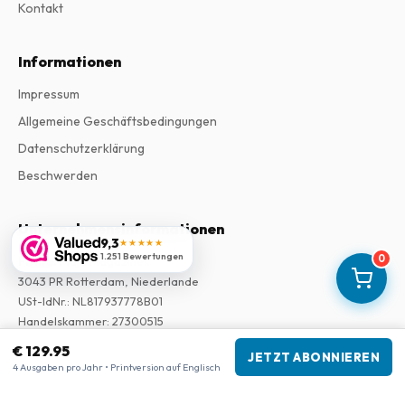
Kontakt
Informationen
Impressum
Allgemeine Geschäftsbedingungen
Datenschutzerklärung
Beschwerden
Unternehmensinformationen
9,3
★★★★★
1.251 Bewertungen
0
Firma
:
Maja Magazines
3043 PR Rotterdam, Niederlande
USt-IdNr.
:
NL817937778B01
Handelskammer
:
27300515
€ 129.95
JETZT ABONNIEREN
Unsere Shops
4 Ausgaben pro Jahr • Printversion auf Englisch
www.tijdschriftenzo.nl