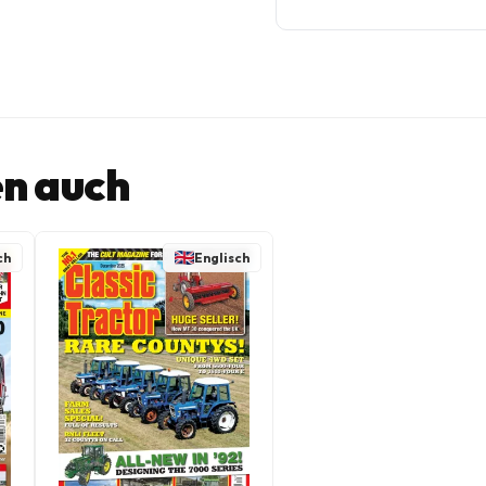
n auch
ch
Englisch