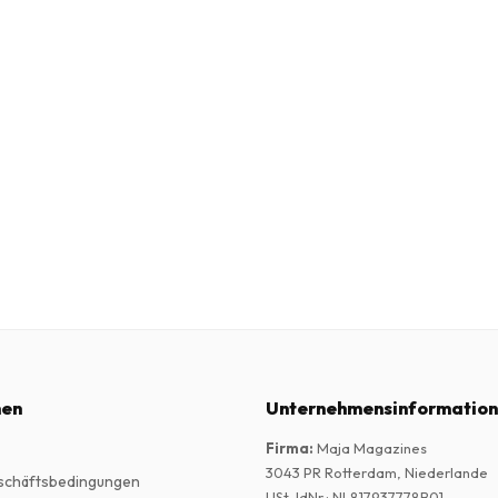
nen
Unternehmensinformatio
Firma
:
Maja Magazines
3043 PR Rotterdam, Niederlande
schäftsbedingungen
USt-IdNr.
:
NL817937778B01