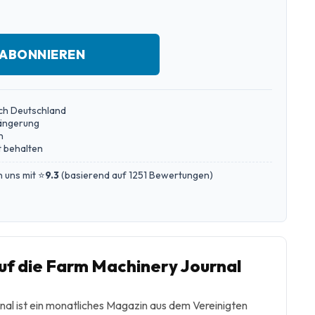
 ABONNIEREN
ch Deutschland
längerung
n
 behalten
 uns mit ⭐
9.3
(
basierend auf 1251 Bewertungen
)
f die Farm Machinery Journal
al ist ein monatliches Magazin aus dem Vereinigten