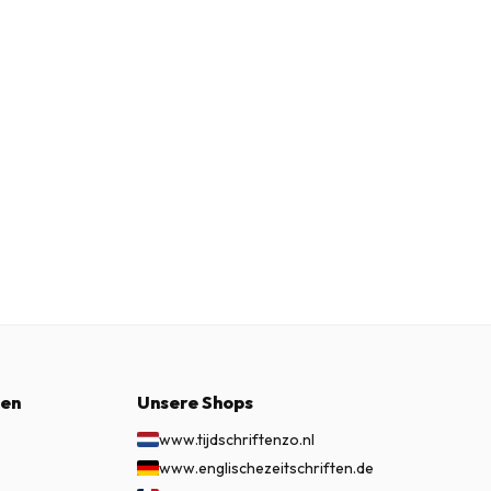
nen
Unsere Shops
www.tijdschriftenzo.nl
www.englischezeitschriften.de