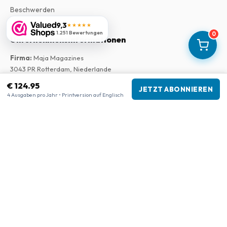
Beschwerden
9,3
★★★★★
1.251 Bewertungen
0
Unternehmensinformationen
Firma
:
Maja Magazines
3043 PR Rotterdam, Niederlande
USt-IdNr.
:
NL817937778B01
€ 124.95
JETZT ABONNIEREN
Handelskammer
:
27300515
4 Ausgaben pro Jahr • Printversion auf Englisch
Unsere Shops
www.tijdschriftenzo.nl
www.englischezeitschriften.de
www.magazinesenanglais.fr
www.rivisteininglese.it
www.papermagazines.com
www.americanmagazines.co.uk
www.engelskatidskrifter.se
www.internationalemagasiner.dk