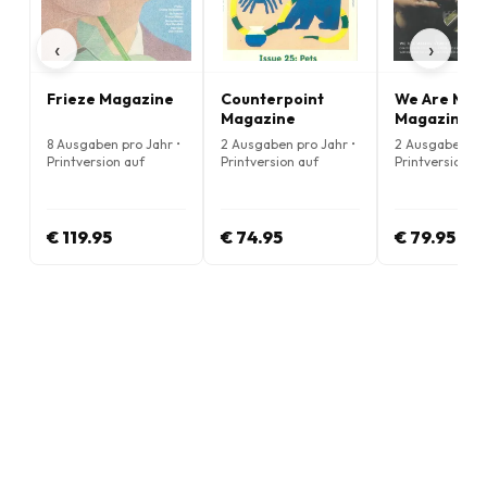
‹
›
Frieze Magazine
Counterpoint
We Are Mak
Magazine
Magazine
8 Ausgaben pro Jahr •
2 Ausgaben pro Jahr •
2 Ausgaben pro
Printversion auf
Printversion auf
Printversion au
Englisch
Englisch
Englisch
€ 119.95
€ 74.95
€ 79.95