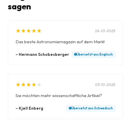
sagen
★
★
★
★
★
★
★
★
★
★
26-01-2025
Das beste Astronomiemagazin auf dem Markt
–
Hermann Schobesberger
🌐
Übersetzt aus
Englisch
★
★
★
★
★
★
★
★
★
★
03-10-2025
Sie möchten mehr wissenschaftliche Artikel?
–
Kjell Enberg
🌐
Übersetzt aus
Schwedisch