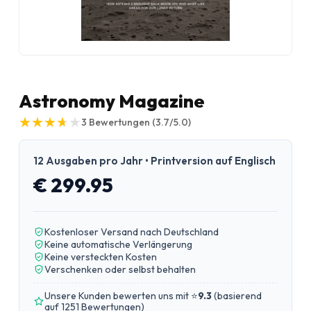
Astronomy Magazine
★
★
★
★
★
★
★
★
★
★
3
Bewertungen
(3.7/5.0)
12 Ausgaben pro Jahr • Printversion auf Englisch
€ 299.95
Kostenloser Versand nach Deutschland
Keine automatische Verlängerung
Keine versteckten Kosten
Verschenken oder selbst behalten
Unsere Kunden bewerten uns mit ⭐
9.3
(
basierend
auf 1251 Bewertungen
)