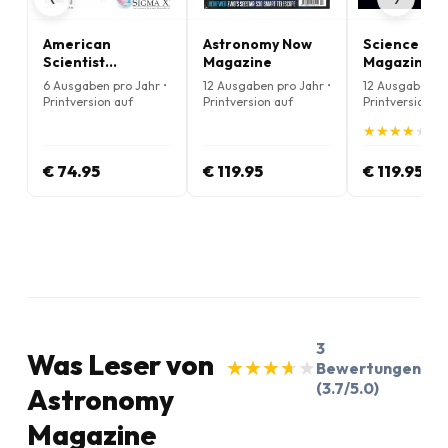
American
Astronomy Now
Science Ne
Scientist
Magazine
Magazine
Magazine
6 Ausgaben pro Jahr •
12 Ausgaben pro Jahr •
12 Ausgaben pr
Printversion auf
Printversion auf
Printversion au
Englisch
Englisch
Englisch
★
★
★
★
★
★
★
★
★
★
(4.
€ 74.95
€ 119.95
€ 119.95
3
Was Leser von
★
★
★
★
★
★
★
★
★
★
Bewertungen
(3.7/5.0)
Astronomy
Magazine