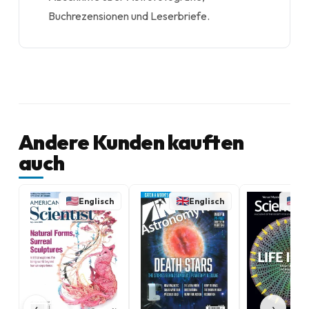
Buchrezensionen und Leserbriefe.
Andere Kunden kauften
auch
Englisch
Englisch
En
‹
›