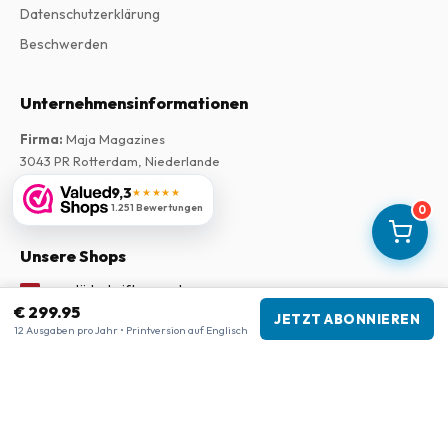
Datenschutzerklärung
Beschwerden
Unternehmensinformationen
Firma
:
Maja Magazines
3043 PR Rotterdam, Niederlande
USt-IdNr.
:
NL817937778B01
9,3
★★★★★
Handelskammer
:
27300515
1.251 Bewertungen
0
Unsere Shops
www.tijdschriftenzo.nl
€ 299.95
www.englischezeitschriften.de
JETZT ABONNIEREN
12 Ausgaben pro Jahr • Printversion auf Englisch
www.magazinesenanglais.fr
www.rivisteininglese.it
www.papermagazines.com
www.americanmagazines.co.uk
www.engelskatidskrifter.se