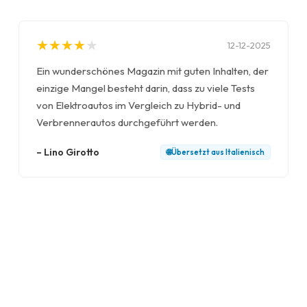
★
★
★
★
★
★
★
★
★
★
12-12-2025
Ein wunderschönes Magazin mit guten Inhalten, der
einzige Mangel besteht darin, dass zu viele Tests
von Elektroautos im Vergleich zu Hybrid- und
Verbrennerautos durchgeführt werden.
–
Lino Girotto
🌐
Übersetzt aus
Italienisch