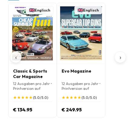
Englisch
Englisch
‹
›
Classic & Sports
Evo Magazine
Car Magazine
12 Ausgaben pro Jahr •
12 Ausgaben pro Jahr •
Printversion auf
Printversion auf
Englisch
Englisch
★
★
★
★
★
★
★
★
★
★
★
★
★
★
★
★
★
★
★
★
(5.0/5.0)
(5.0/5.0)
€ 134.95
€ 249.95