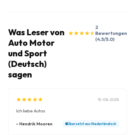
2
Was Leser von
★
★
★
★
★
★
★
★
★
★
Bewertungen
(4.5/5.0)
Auto Motor
und Sport
(Deutsch)
sagen
★
★
★
★
★
★
★
★
★
★
15-08-2025
Ich liebe Autos
–
Hendrik Mooren
🌐
Übersetzt aus
Niederländisch