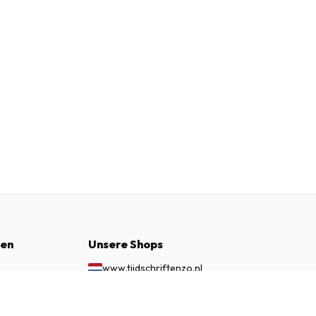
nen
Unsere Shops
www.tijdschriftenzo.nl
www.englischezeitschriften.de
€ 112.50
JETZT ABONNIEREN
www.magazinesenanglais.fr