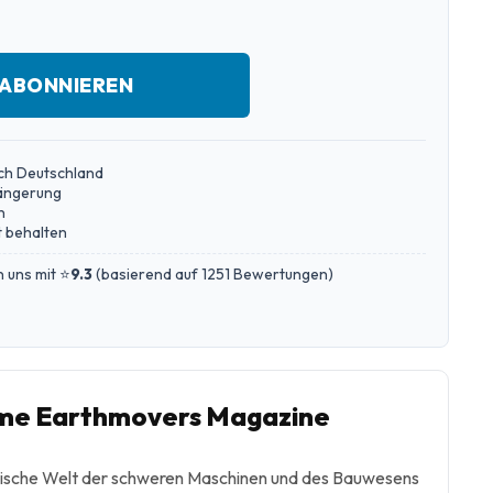
 ABONNIEREN
ch Deutschland
längerung
n
 behalten
 uns mit ⭐
9.3
(
basierend auf 1251 Bewertungen
)
me Earthmovers Magazine
ische Welt der schweren Maschinen und des Bauwesens