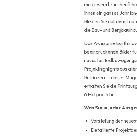
mit diesem branchenführ
Ihnen ein ganzes Jahr lan
Bleiben Sie auf dem Lauf
die Bau- und Bergbauindu
Das Awesome Earthmovers
beeindruckende Bilder fü
neuesten Erdbewegungsm
Projekthighlights aus alle
Bulldozern – dieses Maga
erhalten Sie die Printaus
6 Mal pro Jahr.
Was Sie in jeder Ausg
Vorstellung der neue
Detaillierte Projektb