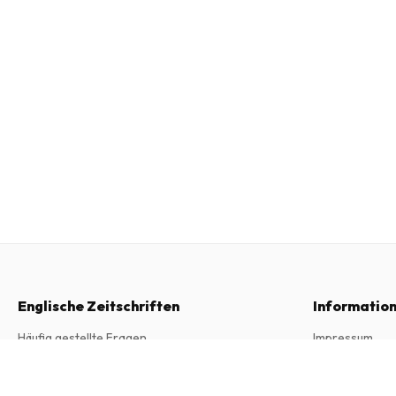
Englische Zeitschriften
Informatio
Häufig gestellte Fragen
Impressum
Widerrufsrecht
Allgemeine Ge
Awesome Earthmovers Magazine
6 Ausgaben pro Jahr • Printversion auf Englisch
Kontakt
Datenschutzer