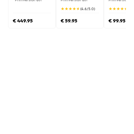
Englisch
Englisch
Englisch
★
★
★
★
★
★
★
★
★
★
★
★
★
★
★
★
★
★
★
★
(4.6/5.0)
(5.
€ 449.95
€ 59.95
€ 99.95