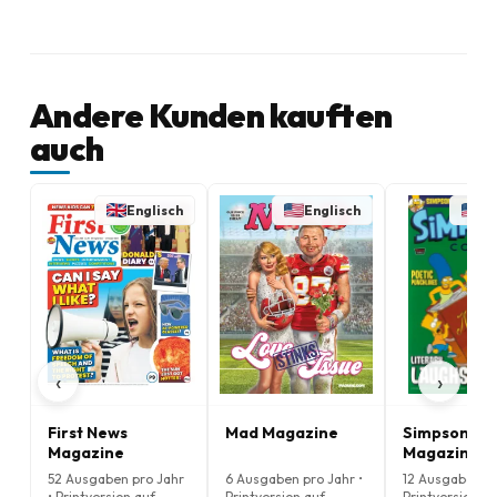
Andere Kunden kauften
auch
Englisch
Englisch
En
‹
›
First News
Mad Magazine
Simpsons C
Magazine
Magazine
52 Ausgaben pro Jahr
6 Ausgaben pro Jahr •
12 Ausgaben pr
• Printversion auf
Printversion auf
Printversion au