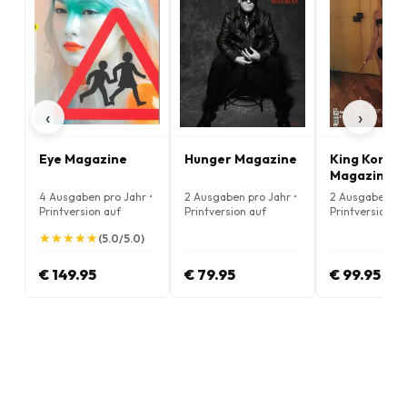
‹
›
Eye Magazine
Hunger Magazine
King Kong
Magazine
4 Ausgaben pro Jahr •
2 Ausgaben pro Jahr •
2 Ausgaben pro
Printversion auf
Printversion auf
Printversion au
Englisch
Englisch
Englisch
★
★
★
★
★
★
★
★
★
★
(5.0/5.0)
€ 149.95
€ 79.95
€ 99.95