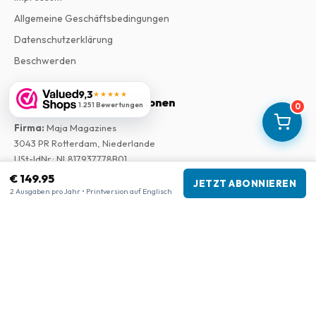
Allgemeine Geschäftsbedingungen
Datenschutzerklärung
Beschwerden
9,3
★★★★★
Unternehmensinformationen
1.251 Bewertungen
0
Firma
:
Maja Magazines
3043 PR Rotterdam, Niederlande
USt-IdNr.
:
NL817937778B01
Handelskammer
:
27300515
€ 149.95
JETZT ABONNIEREN
2 Ausgaben pro Jahr • Printversion auf Englisch
Unsere Shops
www.tijdschriftenzo.nl
www.englischezeitschriften.de
www.magazinesenanglais.fr
www.rivisteininglese.it
www.papermagazines.com