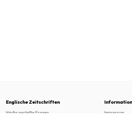
Englische Zeitschriften
Informatio
Häufig gestellte Fragen
Impressum
Widerrufsrecht
Allgemeine Ge
Bicycling Magazine
10 Ausgaben pro Jahr • Printversion auf Englisch
Kontakt
Datenschutzer