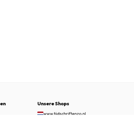
nen
Unsere Shops
www.tijdschriftenzo.nl
www.englischezeitschriften.de
€ 99.95
JETZT ABONNIEREN
www.magazinesenanglais.fr