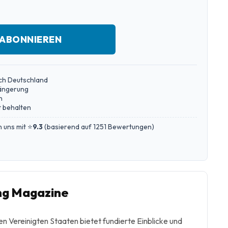
 ABONNIEREN
ch Deutschland
längerung
n
 behalten
 uns mit ⭐
9.3
(
basierend auf 1251 Bewertungen
)
ing Magazine
n Vereinigten Staaten bietet fundierte Einblicke und