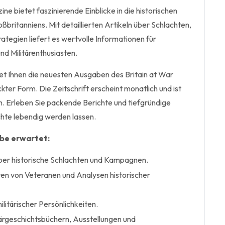
ne bietet faszinierende Einblicke in die historischen
oßbritanniens. Mit detaillierten Artikeln über Schlachten,
tegien liefert es wertvolle Informationen für
nd Militärenthusiasten.
t Ihnen die neuesten Ausgaben des Britain at War
kter Form. Die Zeitschrift erscheint monatlich und ist
ch. Erleben Sie packende Berichte und tiefgründige
chte lebendig werden lassen.
abe erwartet:
über historische Schlachten und Kampagnen.
en von Veteranen und Analysen historischer
litärischer Persönlichkeiten.
ärgeschichtsbüchern, Ausstellungen und