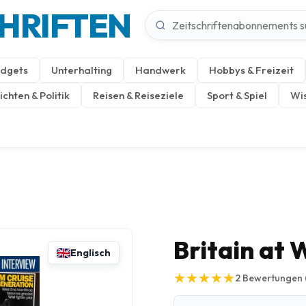
CHRIFTEN
dgets
Unterhalting
Handwerk
Hobbys & Freizeit
chten & Politik
Reisen & Reiseziele
Sport & Spiel
Wis
Britain at
Englisch
★
★
★
★
★
★
★
★
★
★
2
Bewertungen