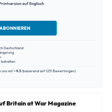
Printversion auf Englisch
 ABONNIEREN
ch Deutschland
längerung
n
 behalten
 uns mit ⭐
9.3
(
basierend auf 1251 Bewertungen
)
f Britain at War Magazine