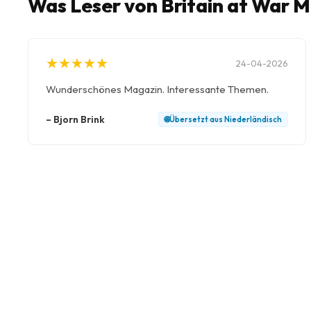
Was Leser von Britain at War 
★
★
★
★
★
★
★
★
★
★
24-04-2026
Wunderschönes Magazin. Interessante Themen.
–
Bjorn Brink
🌐
Übersetzt aus
Niederländisch