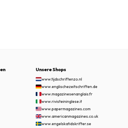
nen
Unsere Shops
www.tijdschriftenzo.nl
www.englischezeitschriften.de
www.magazinesenanglais.fr
www.rivisteininglese.it
www.papermagazines.com
www.americanmagazines.co.uk
www.engelskatidskrifter.se