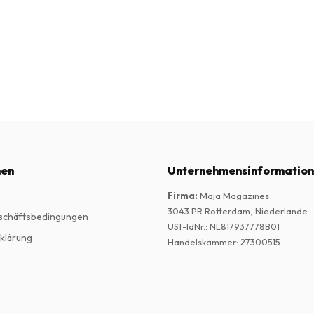
nen
Unternehmensinformatio
Firma
:
Maja Magazines
3043 PR Rotterdam, Niederlande
schäftsbedingungen
USt-IdNr.
:
NL817937778B01
klärung
Handelskammer
:
27300515