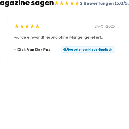
Magazine sagen
★
★
★
★
★
★
★
★
★
★
2
Bewertungen
(5.0/5
★
★
★
★
★
★
★
★
★
★
24-01-2025
wurde einwandfrei und ohne Mängel geliefert...
–
Dick Van Der Pas
🌐
Übersetzt aus
Niederländisch