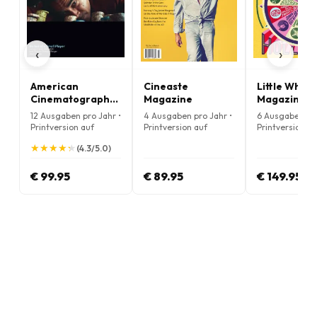
‹
›
American
Cineaste
Little White
Cinematographer
Magazine
Magazine
Magazine
12 Ausgaben pro Jahr •
4 Ausgaben pro Jahr •
6 Ausgaben pro
Printversion auf
Printversion auf
Printversion au
Englisch
Englisch
Englisch
★
★
★
★
★
★
★
★
★
★
(4.3/5.0)
€ 99.95
€ 89.95
€ 149.95