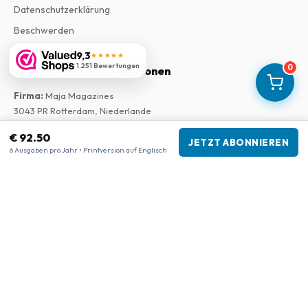
Datenschutzerklärung
Beschwerden
9,3
★★★★★
1.251 Bewertungen
0
Unternehmensinformationen
Firma
:
Maja Magazines
3043 PR Rotterdam, Niederlande
USt-IdNr.
:
NL817937778B01
€ 92.50
Handelskammer
:
27300515
JETZT ABONNIEREN
6 Ausgaben pro Jahr • Printversion auf Englisch
Unsere Shops
www.tijdschriftenzo.nl
www.englischezeitschriften.de
www.magazinesenanglais.fr
www.rivisteininglese.it
www.papermagazines.com
www.americanmagazines.co.uk
www.engelskatidskrifter.se