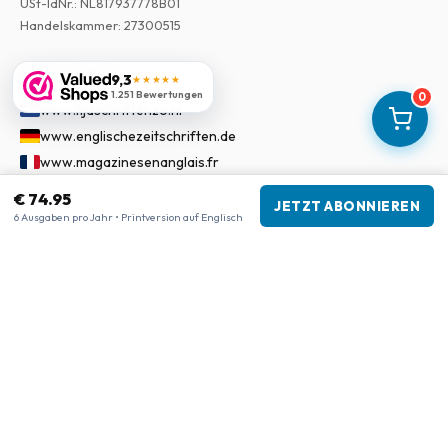
USt-IdNr.
:
NL817937778B01
Handelskammer
:
27300515
Unsere Shops
9,3
★★★★★
1.251 Bewertungen
0
www.tijdschriftenzo.nl
www.englischezeitschriften.de
www.magazinesenanglais.fr
www.rivisteininglese.it
€ 74.95
JETZT ABONNIEREN
www.papermagazines.com
6 Ausgaben pro Jahr • Printversion auf Englisch
www.americanmagazines.co.uk
www.engelskatidskrifter.se
www.internationalemagasiner.dk
www.englanninkielisetlehdet.fi
www.revistaseningles.es
www.revistasemingles.pt