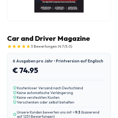
Car and Driver Magazine
★
★
★
★
★
★
★
★
★
★
3
Bewertungen
(4.7/5.0)
6 Ausgaben pro Jahr • Printversion auf Englisch
€ 74.95
Kostenloser Versand nach Deutschland
Keine automatische Verlängerung
Keine versteckten Kosten
Verschenken oder selbst behalten
Unsere Kunden bewerten uns mit ⭐
9.3
(
basierend
auf 1251 Bewertungen
)