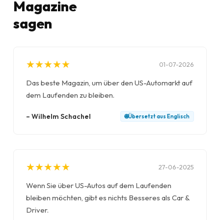
Magazine
sagen
★
★
★
★
★
★
★
★
★
★
01-07-2026
Das beste Magazin, um über den US-Automarkt auf
dem Laufenden zu bleiben.
–
Wilhelm Schachel
🌐
Übersetzt aus
Englisch
★
★
★
★
★
★
★
★
★
★
27-06-2025
Wenn Sie über US-Autos auf dem Laufenden
bleiben möchten, gibt es nichts Besseres als Car &
Driver.