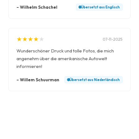
–
Wilhelm Schachel
🌐
Übersetzt aus
Englisch
★
★
★
★
★
★
★
★
★
★
07-11-2025
Wunderschöner Druck und tolle Fotos, die mich
angenehm über die amerikanische Autowelt
informieren!
–
Willem Schuurman
🌐
Übersetzt aus
Niederländisch