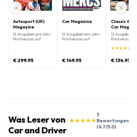
‹
›
Autosport (UK)
Car Magazine
Classic & Sp
Magazine
Car Magazi
12 Ausgaben pro Jahr •
12 Ausgaben pro Jahr •
12 Ausgaben pr
Printversion auf
Printversion auf
Printversion au
Englisch
Englisch
Englisch
★
★
★
★
★
★
★
★
★
★
(5.
€ 299.95
€ 149.95
€ 134.95
3
Was Leser von
★
★
★
★
★
★
★
★
★
★
Bewertungen
(4.7/5.0)
Car and Driver