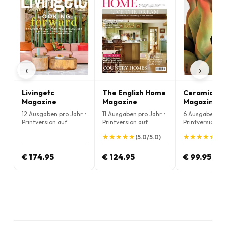
‹
›
Livingetc
The English Home
Ceramic Re
Magazine
Magazine
Magazine
12 Ausgaben pro Jahr •
11 Ausgaben pro Jahr •
6 Ausgaben pro
Printversion auf
Printversion auf
Printversion au
Englisch
Englisch
Englisch
★
★
★
★
★
★
★
★
★
★
★
★
★
★
★
★
★
★
★
★
(5.0/5.0)
(5.
€ 174.95
€ 124.95
€ 99.95