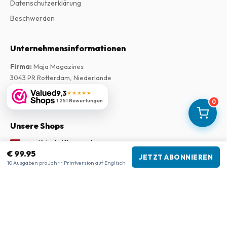
Datenschutzerklärung
Beschwerden
Unternehmensinformationen
Firma
:
Maja Magazines
3043 PR Rotterdam, Niederlande
USt-IdNr.
:
NL817937778B01
9,3
★★★★★
Handelskammer
:
27300515
1.251 Bewertungen
0
Unsere Shops
www.tijdschriftenzo.nl
€ 99.95
www.englischezeitschriften.de
JETZT ABONNIEREN
10 Ausgaben pro Jahr • Printversion auf Englisch
www.magazinesenanglais.fr
www.rivisteininglese.it
www.papermagazines.com
www.americanmagazines.co.uk
www.engelskatidskrifter.se