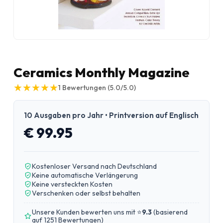
Ceramics Monthly Magazine
★
★
★
★
★
★
★
★
★
★
1
Bewertungen
(5.0/5.0)
10 Ausgaben pro Jahr • Printversion auf Englisch
€ 99.95
Kostenloser Versand nach Deutschland
Keine automatische Verlängerung
Keine versteckten Kosten
Verschenken oder selbst behalten
Unsere Kunden bewerten uns mit ⭐
9.3
(
basierend
auf 1251 Bewertungen
)