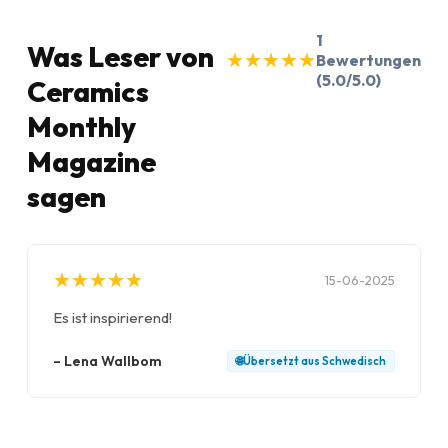
1
Was Leser von
★
★
★
★
★
★
★
★
★
★
Bewertungen
(5.0/5.0)
Ceramics
Monthly
Magazine
sagen
★
★
★
★
★
★
★
★
★
★
15-06-2025
Es ist inspirierend!
–
Lena Wallbom
🌐
Übersetzt aus
Schwedisch