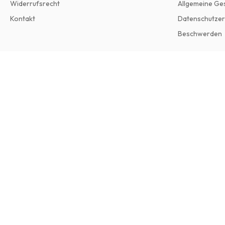
Widerrufsrecht
Allgemeine Ge
Kontakt
Datenschutzer
Beschwerden
Classic Ford Magazine
12 Ausgaben pro Jahr • Printversion auf Englisch