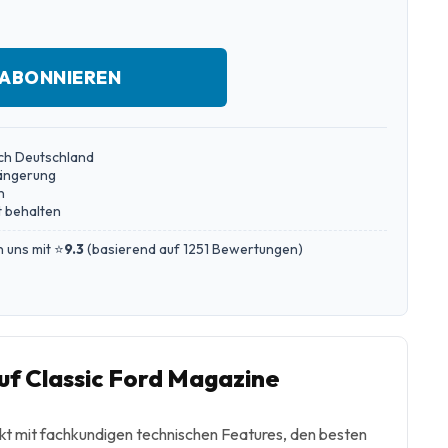
 ABONNIEREN
ch Deutschland
längerung
n
 behalten
 uns mit ⭐
9.3
(
basierend auf 1251 Bewertungen
)
f Classic Ford Magazine
ackt mit fachkundigen technischen Features, den besten