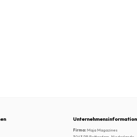
nen
Unternehmensinformatio
Firma
:
Maja Magazines
3043 PR Rotterdam, Niederlande