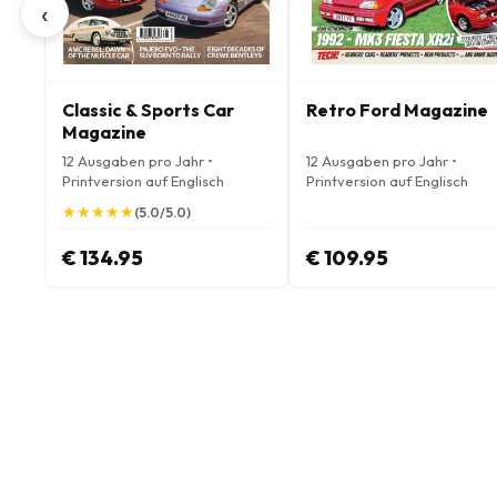
‹
Classic & Sports Car
Retro Ford Magazine
Magazine
12 Ausgaben pro Jahr •
12 Ausgaben pro Jahr •
Printversion auf Englisch
Printversion auf Englisch
★
★
★
★
★
★
★
★
★
★
(5.0/5.0)
€ 134.95
€ 109.95