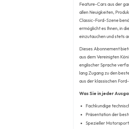
Feature-Cars aus der ga
allen Neuigkeiten, Produ
Classic-Ford-Szene benöt
ermöglicht es Ihnen, in d
einzutauchen und stets a
Dieses Abonnement biete
aus dem Vereinigten Königr
englischer Sprache verfas
lang Zugang zu den beste
aus der klassischen Ford
Was Sie in jeder Ausg
Fachkundige technisch
Präsentation der bes
Spezieller Motorsport