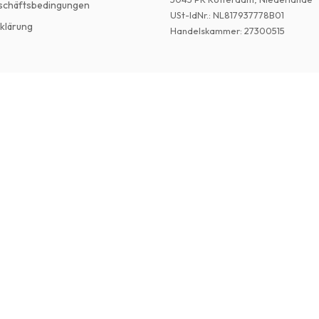
schäftsbedingungen
USt-IdNr.
:
NL817937778B01
klärung
Handelskammer
:
27300515
©
2026
Englische Zeitschriften