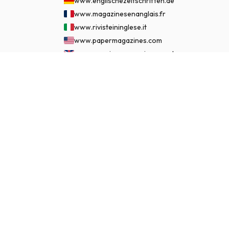
www.englischezeitschriften.de
www.magazinesenanglais.fr
www.rivisteininglese.it
www.papermagazines.com
www.americanmagazines.co.uk
www.engelskatidskrifter.se
€ 162.50
JETZT ABONNIEREN
www.internationalemagasiner.dk
www.englanninkielisetlehdet.fi
www.revistaseningles.es
www.revistasemingles.pt