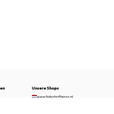
nen
Unsere Shops
www.tijdschriftenzo.nl
www.englischezeitschriften.de
€ 74.95
JETZT ABONNIEREN
www.magazinesenanglais.fr