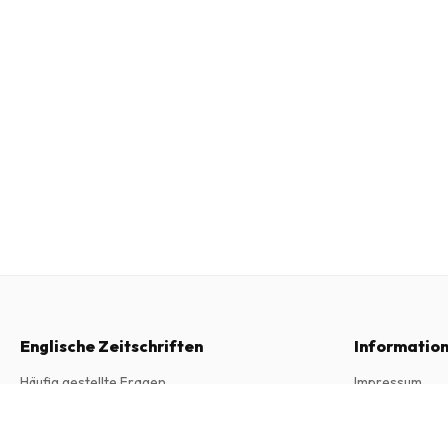
Englische Zeitschriften
Informatio
Häufig gestellte Fragen
Impressum
Widerrufsrecht
Allgemeine Ge
Coastal Shipping Magazine
6 Ausgaben pro Jahr • Printversion auf Englisch
Kontakt
Datenschutzer