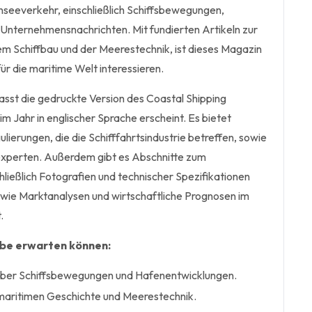
seeverkehr, einschließlich Schiffsbewegungen,
Unternehmensnachrichten. Mit fundierten Artikeln zur
m Schiffbau und der Meerestechnik, ist dieses Magazin
 für die maritime Welt interessieren.
st die gedruckte Version des Coastal Shipping
m Jahr in englischer Sprache erscheint. Es bietet
ulierungen, die die Schifffahrtsindustrie betreffen, sowie
experten. Außerdem gibt es Abschnitte zum
ließlich Fotografien und technischer Spezifikationen
owie Marktanalysen und wirtschaftliche Prognosen im
.
abe erwarten können:
e über Schiffsbewegungen und Hafenentwicklungen.
 maritimen Geschichte und Meerestechnik.