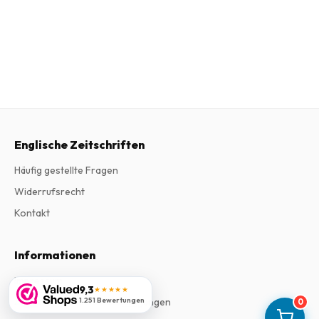
Englische Zeitschriften
Häufig gestellte Fragen
Widerrufsrecht
Kontakt
Informationen
Impressum
9,3
★★★★★
Allgemeine Geschäftsbedingungen
1.251 Bewertungen
0