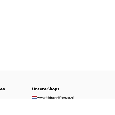
nen
Unsere Shops
www.tijdschriftenzo.nl
www.englischezeitschriften.de
€ 177.50
JETZT ABONNIEREN
www.magazinesenanglais.fr