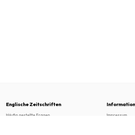
Englische Zeitschriften
Informatio
Häufig gestellte Fragen
Impressum
Widerrufsrecht
Allgemeine Ge
Coqtail Magazine
4 Ausgaben pro Jahr • Printversion auf Englisch
Kontakt
Datenschutzer