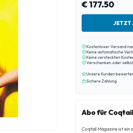
€ 177.50
JETZT
Kostenloser Versand na
Keine automatische Ver
Keine versteckten Koste
Verschenken oder selbst
Unsere Kunden bewerten
Sichere Zahlung
Abo für Coqtai
Coqtail Magazine ist ein