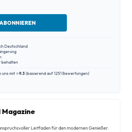
 ABONNIEREN
ch Deutschland
längerung
n
 behalten
 uns mit ⭐
9.3
(
basierend auf 1251 Bewertungen
)
l Magazine
 anspruchsvoller Leitfaden für den modernen Genießer.