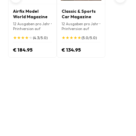
Airfix Model
Classic & Sports
World Magazine
Car Magazine
12 Ausgaben pro Jahr •
12 Ausgaben pro Jahr •
Printversion auf
Printversion auf
Englisch
Englisch
★
★
★
★
★
★
★
★
★
★
★
★
★
★
★
★
★
★
★
★
(4.3/5.0)
(5.0/5.0)
€ 184.95
€ 134.95