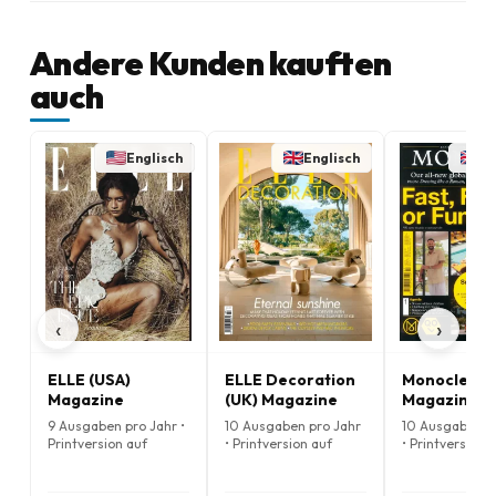
Andere Kunden kauften
auch
Englisch
Englisch
En
‹
›
ELLE (USA)
ELLE Decoration
Monocle
Magazine
(UK) Magazine
Magazine
9 Ausgaben pro Jahr •
10 Ausgaben pro Jahr
10 Ausgaben p
Printversion auf
• Printversion auf
• Printversion 
Englisch
Englisch
Englisch