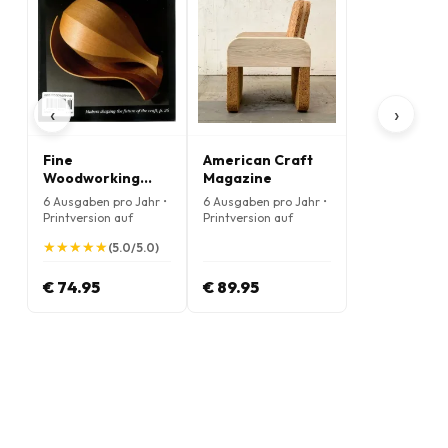
‹
›
Fine
American Craft
Woodworking
Magazine
Magazine
6 Ausgaben pro Jahr •
6 Ausgaben pro Jahr •
Printversion auf
Printversion auf
Englisch
Englisch
★
★
★
★
★
★
★
★
★
★
(5.0/5.0)
€ 74.95
€ 89.95