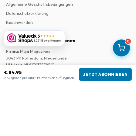
Allgemeine Geschäftsbedingungen
Datenschutzerklärung
Beschwerden
9,3
★★★★★
Unternehmensinformationen
1.251 Bewertungen
0
Firma
:
Maja Magazines
3043 PR Rotterdam, Niederlande
USt-IdNr.
:
NL817937778B01
Handelskammer
:
27300515
€ 84.95
JETZT ABONNIEREN
2 Ausgaben pro Jahr • Printversion auf Englisch
Unsere Shops
www.tijdschriftenzo.nl
www.englischezeitschriften.de
www.magazinesenanglais.fr
www.rivisteininglese.it
www.papermagazines.com