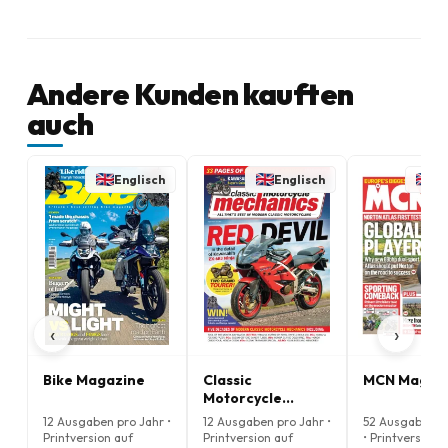
Andere Kunden kauften
auch
Englisch
Englisch
En
‹
›
Bike Magazine
Classic
MCN Magaz
Motorcycle
Mechanics
12 Ausgaben pro Jahr •
12 Ausgaben pro Jahr •
52 Ausgaben p
Magazine
Printversion auf
Printversion auf
• Printversion 