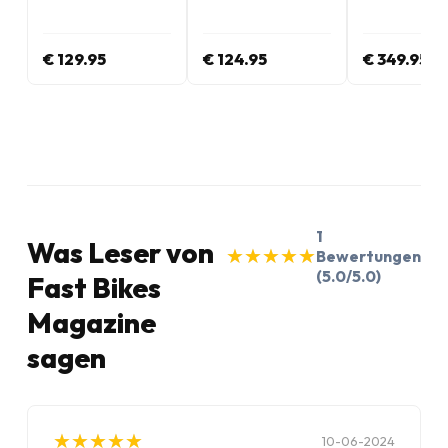
Englisch
Englisch
Englisch
€ 129.95
€ 124.95
€ 349.95
1
Was Leser von
★
★
★
★
★
★
★
★
★
★
Bewertungen
(5.0/5.0)
Fast Bikes
Magazine
sagen
★
★
★
★
★
★
★
★
★
★
10-06-2024