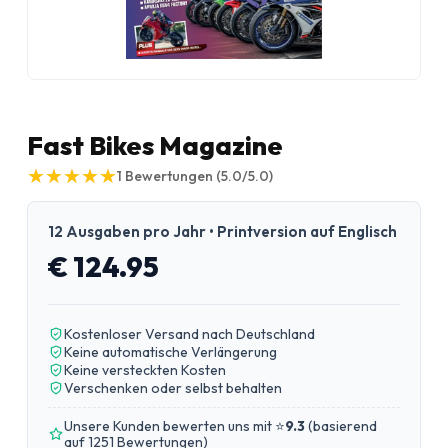
Fast Bikes Magazine
★
★
★
★
★
★
★
★
★
★
1
Bewertungen
(5.0/5.0)
12 Ausgaben pro Jahr • Printversion auf Englisch
€ 124.95
Kostenloser Versand nach Deutschland
Keine automatische Verlängerung
Keine versteckten Kosten
Verschenken oder selbst behalten
Unsere Kunden bewerten uns mit ⭐
9.3
(
basierend
auf 1251 Bewertungen
)