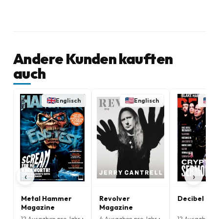
Andere Kunden kauften
auch
Englisch
Englisch
En
‹
›
Metal Hammer
Revolver
Decibel Ma
Magazine
Magazine
12 Ausgaben pro Jahr •
4 Ausgaben pro Jahr •
12 Ausgaben pr