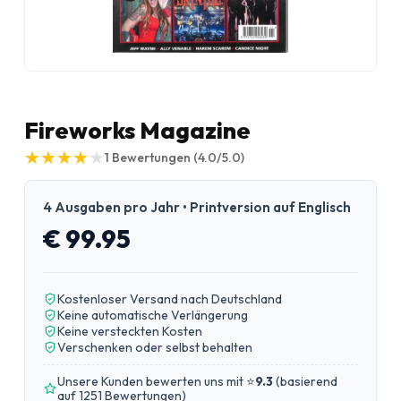
Fireworks Magazine
★
★
★
★
★
★
★
★
★
★
1
Bewertungen
(4.0/5.0)
4 Ausgaben pro Jahr • Printversion auf Englisch
€ 99.95
Kostenloser Versand nach Deutschland
Keine automatische Verlängerung
Keine versteckten Kosten
Verschenken oder selbst behalten
Unsere Kunden bewerten uns mit ⭐
9.3
(
basierend
auf 1251 Bewertungen
)