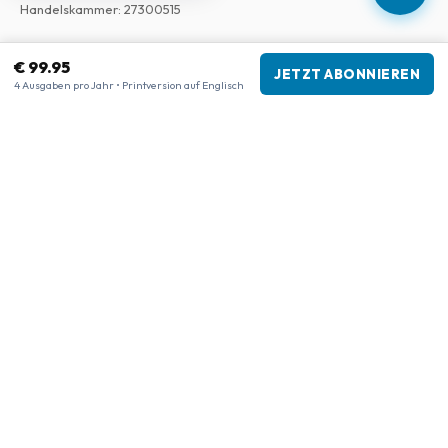
Handelskammer
:
27300515
Unsere Shops
€ 99.95
JETZT ABONNIEREN
4 Ausgaben pro Jahr • Printversion auf Englisch
www.tijdschriftenzo.nl
www.englischezeitschriften.de
www.magazinesenanglais.fr
www.rivisteininglese.it
www.papermagazines.com
www.americanmagazines.co.uk
www.engelskatidskrifter.se
www.internationalemagasiner.dk
www.englanninkielisetlehdet.fi
www.revistaseningles.es
www.revistasemingles.pt