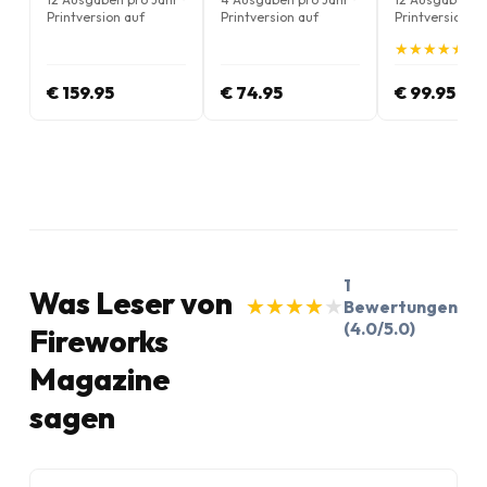
Printversion auf
Printversion auf
Printversion au
Englisch
Englisch
Englisch
★
★
★
★
★
★
★
★
★
★
(5.
€ 159.95
€ 74.95
€ 99.95
1
Was Leser von
★
★
★
★
★
★
★
★
★
★
Bewertungen
(4.0/5.0)
Fireworks
Magazine
sagen