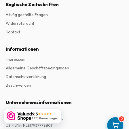
Englische Zeitschriften
Häufig gestellte Fragen
Widerrufsrecht
Kontakt
Informationen
Impressum
Allgemeine Geschäftsbedingungen
Datenschutzerklärung
Beschwerden
Unternehmensinformationen
Firma
:
Maja Magazines
9,3
★★★★★
1.251 Bewertungen
3043 PR Rotterdam, Niederlande
0
USt-IdNr.
:
NL817937778B01