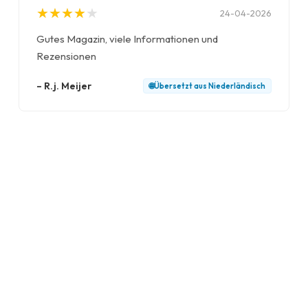
★
★
★
★
★
★
★
★
★
★
24-04-2026
Gutes Magazin, viele Informationen und
Rezensionen
–
R.j. Meijer
🌐
Übersetzt aus
Niederländisch