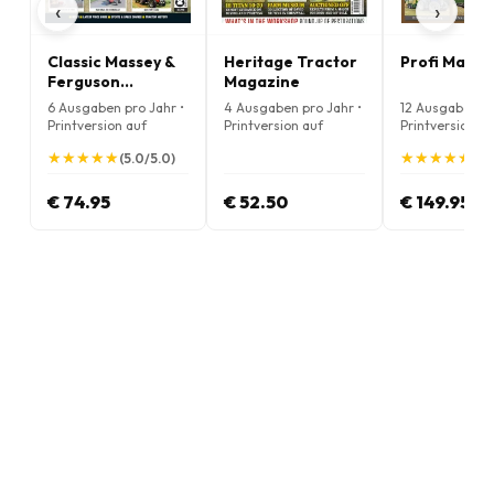
‹
›
Classic Massey &
Heritage Tractor
Profi Magaz
Ferguson
Magazine
Enthusiast
6 Ausgaben pro Jahr •
4 Ausgaben pro Jahr •
12 Ausgaben pr
Magazine
Printversion auf
Printversion auf
Printversion au
Englisch
Englisch
Englisch
★
★
★
★
★
★
★
★
★
★
★
★
★
★
★
★
★
★
★
★
(5.0/5.0)
(5.
€ 74.95
€ 52.50
€ 149.95