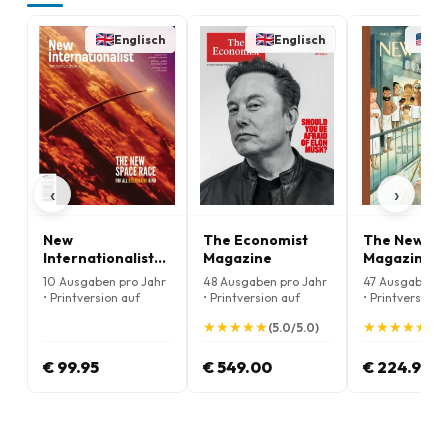
Englisch
Englisch
En
‹
›
New
The Economist
The New Yo
Internationalist
Magazine
Magazine
Magazine
10 Ausgaben pro Jahr
48 Ausgaben pro Jahr
47 Ausgaben p
• Printversion auf
• Printversion auf
• Printversion 
Englisch
Englisch
Englisch
★
★
★
★
★
★
★
★
★
★
★
★
★
★
★
★
★
★
★
★
(5.0/5.0)
(4.
€ 99.95
€ 549.00
€ 224.95