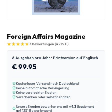
Foreign Affairs Magazine
★
★
★
★
★
★
★
★
★
★
3
Bewertungen
(4.7/5.0)
6 Ausgaben pro Jahr • Printversion auf Englisch
€ 99.95
Kostenloser Versand nach Deutschland
Keine automatische Verlängerung
Keine versteckten Kosten
Verschenken oder selbst behalten
Unsere Kunden bewerten uns mit ⭐
9.3
(
basierend
auf 1251 Bewertungen
)