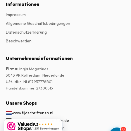
Informationen
Impressum
Allgemeine Geschäftsbedingungen
Datenschutzerklärung
Beschwerden
Unternehmensinformationen
Firma
:
Maja Magazines
3043 PR Rotterdam, Niederlande
USt-IdNr.
:
NL817937778B01
Handelskammer
:
27300515
Unsere Shops
www.tijdschriftenzo.nl
www.englischezeitschriften.de
9,3
★★★★★
www.magazinesenanglais.fr
1.251 Bewertungen
0