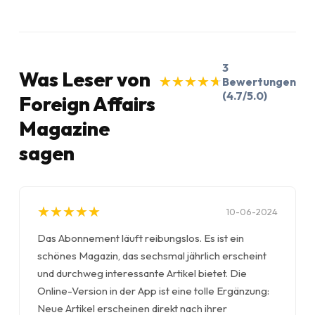
3
Was Leser von
★
★
★
★
★
★
★
★
★
★
Bewertungen
(4.7/5.0)
Foreign Affairs
Magazine
sagen
★
★
★
★
★
★
★
★
★
★
10-06-2024
Das Abonnement läuft reibungslos. Es ist ein
schönes Magazin, das sechsmal jährlich erscheint
und durchweg interessante Artikel bietet. Die
Online-Version in der App ist eine tolle Ergänzung:
Neue Artikel erscheinen direkt nach ihrer