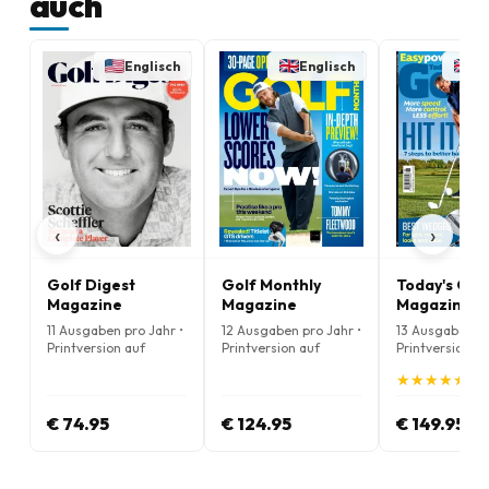
auch
Englisch
Englisch
En
‹
›
Golf Digest
Golf Monthly
Today's Gol
Magazine
Magazine
Magazine
11 Ausgaben pro Jahr •
12 Ausgaben pro Jahr •
13 Ausgaben pr
Printversion auf
Printversion auf
Printversion au
Englisch
Englisch
Englisch
★
★
★
★
★
★
★
★
★
★
(5.
€ 74.95
€ 124.95
€ 149.95