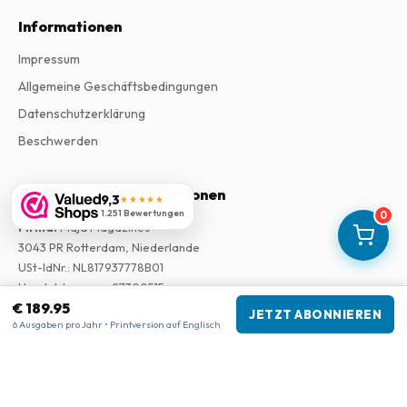
Informationen
Impressum
Allgemeine Geschäftsbedingungen
Datenschutzerklärung
Beschwerden
Unternehmensinformationen
9,3
★★★★★
1.251 Bewertungen
0
Firma
:
Maja Magazines
3043 PR Rotterdam, Niederlande
USt-IdNr.
:
NL817937778B01
Handelskammer
:
27300515
€ 189.95
JETZT ABONNIEREN
6 Ausgaben pro Jahr • Printversion auf Englisch
Unsere Shops
www.tijdschriftenzo.nl
www.englischezeitschriften.de