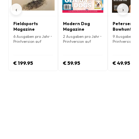
‹
›
Fieldsports
Modern Dog
Petersen's
Magazine
Magazine
Bowhunting
Magazine
6 Ausgaben pro Jahr •
2 Ausgaben pro Jahr •
9 Ausgaben pro
Printversion auf
Printversion auf
Printversion au
Englisch
Englisch
Englisch
€ 199.95
€ 59.95
€ 49.95