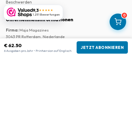
Beschwerden
9,3
★★★★★
1.251 Bewertungen
0
Unternehmensinformationen
Firma
:
Maja Magazines
3043 PR Rotterdam, Niederlande
USt-IdNr.
:
NL817937778B01
€ 62.50
JETZT ABONNIEREN
Handelskammer
:
27300515
6 Ausgaben pro Jahr • Printversion auf Englisch
Unsere Shops
www.tijdschriftenzo.nl
www.englischezeitschriften.de
www.magazinesenanglais.fr
www.rivisteininglese.it
www.papermagazines.com
www.americanmagazines.co.uk
www.engelskatidskrifter.se
www.internationalemagasiner.dk