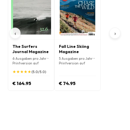
‹
›
The Surfers
Fall Line Skiing
Journal Magazine
Magazine
6 Ausgaben pro Jahr •
5 Ausgaben pro Jahr •
Printversion auf
Printversion auf
Englisch
Englisch
★
★
★
★
★
★
★
★
★
★
(5.0/5.0)
€ 164.95
€ 74.95