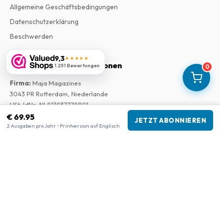
Allgemeine Geschäftsbedingungen
Datenschutzerklärung
Beschwerden
9,3
★★★★★
Unternehmensinformationen
1.251 Bewertungen
0
Firma
:
Maja Magazines
3043 PR Rotterdam, Niederlande
USt-IdNr.
:
NL817937778B01
Handelskammer
:
27300515
€ 69.95
JETZT ABONNIEREN
2 Ausgaben pro Jahr • Printversion auf Englisch
Unsere Shops
www.tijdschriftenzo.nl
www.englischezeitschriften.de
www.magazinesenanglais.fr
www.rivisteininglese.it
www.papermagazines.com