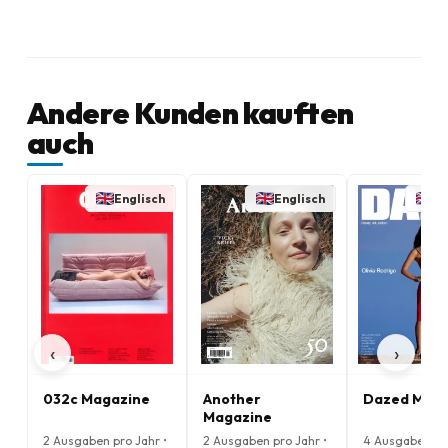
Andere Kunden kauften
auch
Englisch
Englisch
En
‹
›
032c Magazine
Another
Dazed Maga
Magazine
2 Ausgaben pro Jahr •
2 Ausgaben pro Jahr •
4 Ausgaben pro