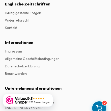
Englische Zeitschriften
Häufig gestellte Fragen
Widerrufsrecht
Kontakt
Informationen
Impressum
Allgemeine Geschäftsbedingungen
Datenschutzerklärung
Beschwerden
Unternehmensinformationen
Firma
:
Maja Magazines
9,3
★★★★★
1.251 Bewertungen
3043 PR Rotterdam, Niederlande
0
USt-IdNr.
:
NL817937778B01