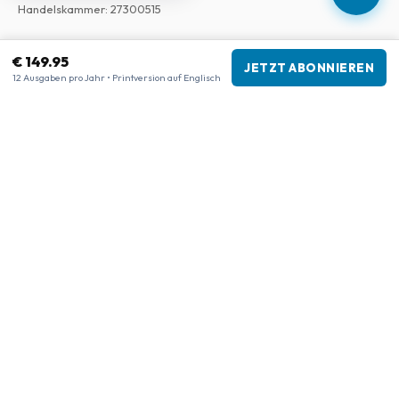
Handelskammer
:
27300515
Unsere Shops
€ 149.95
JETZT ABONNIEREN
12 Ausgaben pro Jahr • Printversion auf Englisch
www.tijdschriftenzo.nl
www.englischezeitschriften.de
www.magazinesenanglais.fr
www.rivisteininglese.it
www.papermagazines.com
www.americanmagazines.co.uk
www.engelskatidskrifter.se
www.internationalemagasiner.dk
www.englanninkielisetlehdet.fi
www.revistaseningles.es
www.revistasemingles.pt