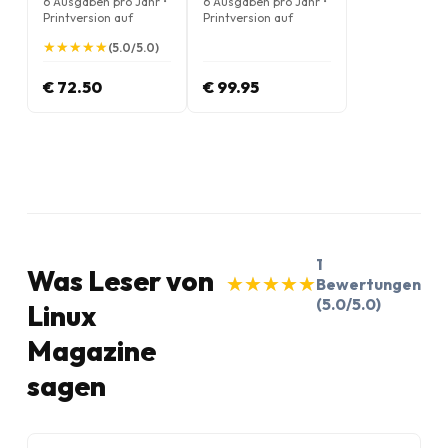
6 Ausgaben pro Jahr •
6 Ausgaben pro Jahr •
Printversion auf
Printversion auf
Englisch
Englisch
★
★
★
★
★
★
★
★
★
★
(5.0/5.0)
€ 72.50
€ 99.95
1
Was Leser von
★
★
★
★
★
★
★
★
★
★
Bewertungen
(5.0/5.0)
Linux
Magazine
sagen