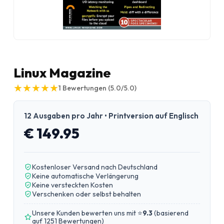
Linux Magazine
★
★
★
★
★
★
★
★
★
★
1
Bewertungen
(5.0/5.0)
12 Ausgaben pro Jahr • Printversion auf Englisch
€ 149.95
Kostenloser Versand nach Deutschland
Keine automatische Verlängerung
Keine versteckten Kosten
Verschenken oder selbst behalten
Unsere Kunden bewerten uns mit ⭐
9.3
(
basierend
auf 1251 Bewertungen
)