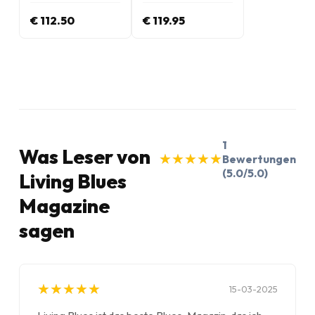
€ 112.50
€ 119.95
1
Was Leser von
★
★
★
★
★
★
★
★
★
★
Bewertungen
(5.0/5.0)
Living Blues
Magazine
sagen
★
★
★
★
★
★
★
★
★
★
15-03-2025