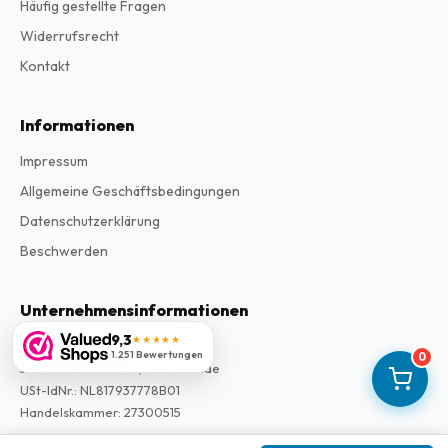
Häufig gestellte Fragen
Widerrufsrecht
Kontakt
Informationen
Impressum
Allgemeine Geschäftsbedingungen
Datenschutzerklärung
Beschwerden
Unternehmensinformationen
9,3
★★★★★
Firma
:
Maja Magazines
1.251 Bewertungen
0
3043 PR Rotterdam, Niederlande
USt-IdNr.
:
NL817937778B01
Handelskammer
:
27300515