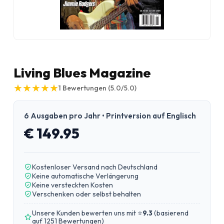
Living Blues Magazine
★
★
★
★
★
★
★
★
★
★
1
Bewertungen
(5.0/5.0)
6 Ausgaben pro Jahr • Printversion auf Englisch
€ 149.95
Kostenloser Versand nach Deutschland
Keine automatische Verlängerung
Keine versteckten Kosten
Verschenken oder selbst behalten
Unsere Kunden bewerten uns mit ⭐
9.3
(
basierend
auf 1251 Bewertungen
)