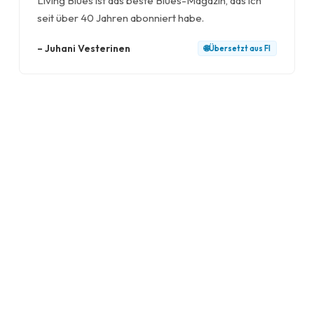
Living Blues ist das beste Blues-Magazin, das ich
seit über 40 Jahren abonniert habe.
–
Juhani Vesterinen
🌐
Übersetzt aus
FI