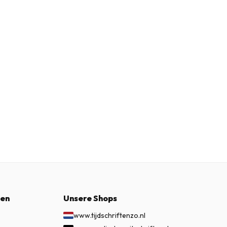
nen
Unsere Shops
www.tijdschriftenzo.nl