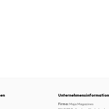
nen
Unternehmensinformatio
Firma
:
Maja Magazines