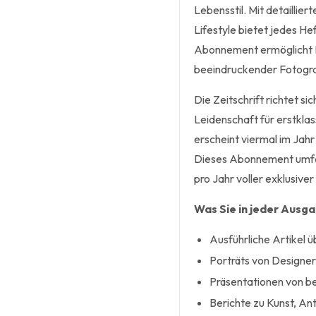
Lebensstil. Mit detaillier
Lifestyle bietet jedes He
Abonnement ermöglicht Ih
beeindruckender Fotogra
Die Zeitschrift richtet s
Leidenschaft für erstkla
erscheint viermal im Jahr
Dieses Abonnement umfass
pro Jahr voller exklusiver
Was Sie in jeder Ausg
Ausführliche Artikel ü
Porträts von Designer
Präsentationen von 
Berichte zu Kunst, Ant