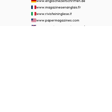
www.englischezeitschriften.de
www.magazinesenanglais.fr
www.rivisteininglese.it
www.papermagazines.com
www.americanmagazines.co.uk
www.engelskatidskrifter.se
€ 119.95
JETZT ABONNIEREN
www.internationalemagasiner.dk
www.englanninkielisetlehdet.fi
www.revistaseningles.es
www.revistasemingles.pt