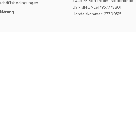
3043 PR Rotterdam, Niederlande
schäftsbedingungen
USt-IdNr.
:
NL817937778B01
klärung
Handelskammer
:
27300515
©
2026
Englische Zeitschriften