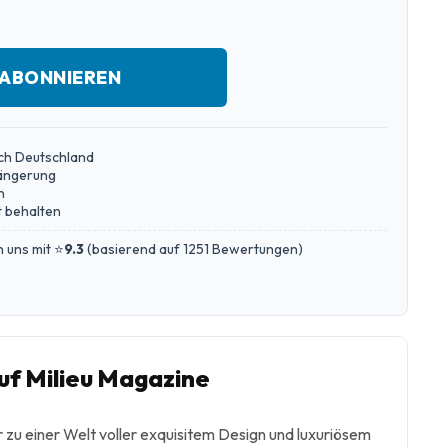
 ABONNIEREN
ch Deutschland
längerung
n
 behalten
 uns mit ⭐
9.3
(
basierend auf 1251 Bewertungen
)
f Milieu Magazine
or zu einer Welt voller exquisitem Design und luxuriösem